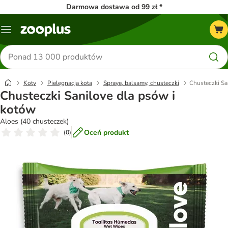
Darmowa dostawa od 99 zł *
Menu
Szukaj
produktów
Koty
Pielęgnacja kota
Spraye, balsamy, chusteczki
Chusteczki Sa
Chusteczki Sanilove dla psów i
kotów
Aloes (40 chusteczek)
Oceń produkt
(
0
)