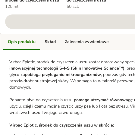
środek do czyszczenia uszu
do czyszczenia uszu
125 ml
50 szt.
Opis produktu
Skład
Zalecenia żywieniowe
Virbac Epiotic, środek do czyszczenia uszu został opracowany specj
innowacyjnej technologii S-I-S (Skin Innovative Science™)
, pre
glyco
zapobiega przyleganiu mikroorganizmów
, podczas gdy tec
przeciwdrobnoustrojowej skóry. Wspomaga to witalność przewodu
domowych.
Ponadto płyn do czyszczenia uszu
pomaga utrzymać równowagę m
użyciu, dzięki czemu można czyścić uszy psa lub kota bez stresu. Vir
wrażliwych uszu Twojego czworonoga.
Virbac Epiotic, środek do czyszczenia uszu w skrócie: