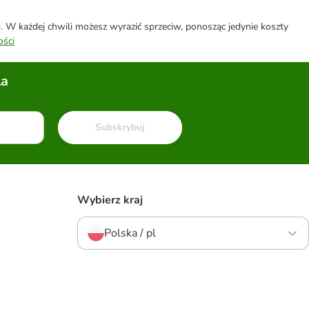
W każdej chwili możesz wyrazić sprzeciw, ponosząc jedynie koszty
ości
la
Subskrybuj
Wybierz kraj
Polska / pl