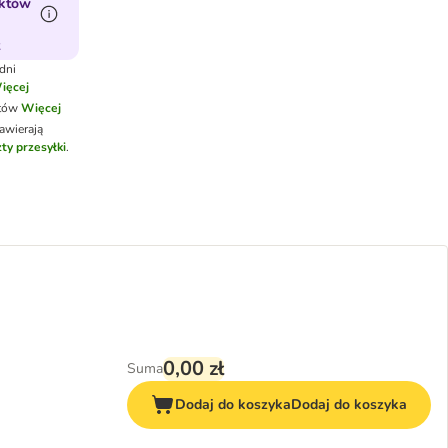
któw
t
dni
ięcej
otów
Więcej
awierają
ty przesyłki
.
0,00 zł
Suma
Dodaj do koszyka
Dodaj do koszyka