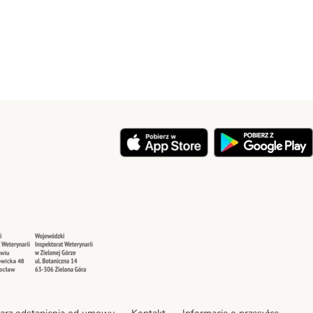
y
Security
Security