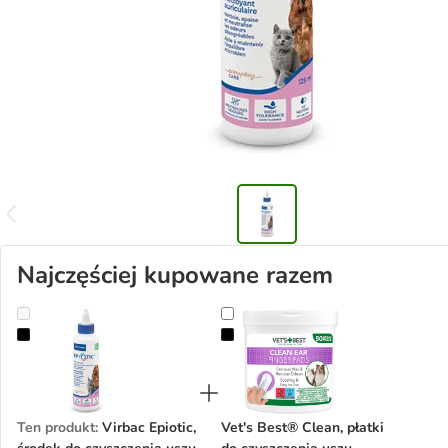
Najczęściej kupowane razem
Virbac Epiotic, środek do czyszczenia uszu
Vet's Best® Clean, płatki do czysz
Ten produkt
:
Virbac Epiotic,
Vet's Best® Clean, płatki