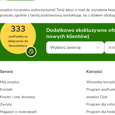
zooplus ma prawo wykorzystywać Twój adres e-mail do wysyłania bezpo
przesyłu zgodnie z taryfą podstawową, kontaktując się z działem obsługi
333
Dodatkowo ekskluzywne ofer
nowych klientów)
zooPunkty za
dołączenie do
Newslettera
Wybierz zwierzę
Serwis
Korzyści
Mój zooplus
Wszystkie korzyśc
Kontakt
Program zooPunk
Koszty i czas dostawy
zooplus Club
Zwroty
Program dla schr
Magazyn o zwierzętach
Program dla ho