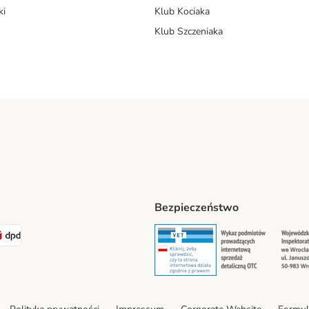
ki
Klub Kociaka
Klub Szczeniaka
Bezpieczeństwo
t® Shipping Method
LEN Paczka Shipping Method
DPD Shipping Method
Security
Securit