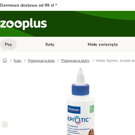
Darmowa dostawa od 99 zł *
Psy
Koty
Małe zwierzęta
Otwórz menu kategorii: Psy
Otwórz menu kategorii: Kot
Koty
Pielęgnacja kota
Pielęgnacja skóry
Virbac Epiotic, środek d