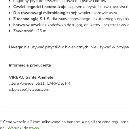
Łagodny płyn do czyszczenia uszu dla psów i kotów.
Czyści, łagodzi i neutralizuje
: zapewnia czystość uszu, usuwa n
Dla równowagi mikrobiologicznej:
wspiera zdrowie uszu.
Z technologią S-I-S:
dla zaawansowanego i skutecznego czyszcz
Łatwy w użyciu:
z końcówką dozującą, delikatny i bezstresowy dl
Zawartość
: 125 ml.
Uwaga:
nie używać patyczków higienicznych. Nie używać w przypa
Informacje producenta
VIRBAC Santé Animale
. 1ère Avenue, 6511, CARROS, FR
d.boissee@elvetis.com
*"Cena wcześniej" komunikowana na banerze = najniższa cena regularna 
dni.
Warunki dostawy