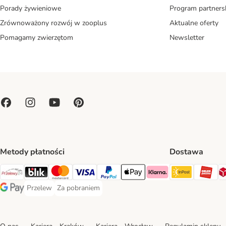
Porady żywieniowe
Program partners
Zrównoważony rozwój w zooplus
Aktualne oferty
Pomagamy zwierzętom
Newsletter
Metody płatności
Dostawa
Paczkoma
OR
Przelewy24 Payment Method
Blik Payment Method
MasterCard Payment Method
Visa Payment Method
PayPal Payment Method
Apple Pay Payment Method
Klarna Payment Method
Przelew
Za pobraniem
Przelew Payment Method
Za pobraniem Payment Method
Google Pay Payment Method