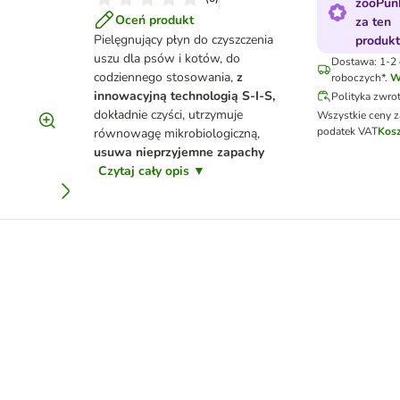
zooPun
Oceń produkt
za ten
Pielęgnujący płyn do czyszczenia
produk
uszu dla psów i kotów, do
Dostawa: 1-2 
codziennego stosowania,
z
roboczych*.
W
innowacyjną technologią S-I-S,
Polityka zwr
dokładnie czyści, utrzymuje
Wszystkie ceny z
podatek VAT
Kosz
równowagę mikrobiologiczną,
usuwa nieprzyjemne zapachy
Czytaj cały opis ▼
czenia uszu