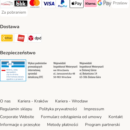
Przelew
Przelew 
Przelewy24 Payment Method
Blik Payment Method
MasterCard Payment Method
Visa Payment Method
PayPal Payment Method
Apple Pay Payment Method
Klarna Payment Method
Google Pay Paym
Za pobraniem
Za pobraniem Payment Method
Dostawa
Paczkomat® Shipping Method
ORLEN Paczka Shipping Method
DPD Shipping Method
Bezpieczeństwo
Security
Security
Security
Security
O nas
Kariera - Kraków
Kariera - Wrocław
Regulamin sklepu
Polityka prywatności
Impressum
Corporate Website
Formularz odstąpienia od umowy
Kontakt
Informacje o przesyłce
Metody płatności
Program partnerski