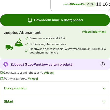
10,16 
-15%
Powiadom mnie o dostępności
Więcej informacji
zooplus Abonament
Darmowa wysyłka od 99 zł
Odbieraj regularne dostawy
Możliwość dostosowania, wstrzymania lub anulowania w
dowolnym momencie
Zdobądź 3 zooPunktów za ten produkt
Dostawa: 1-2 dni roboczych*.
Więcej
Polityka zwrotów
Więcej
Opis produktu
Skład