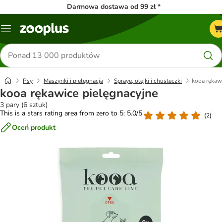
Darmowa dostawa od 99 zł *
Menu
Szukaj
produktów
Psy
Maszynki i pielęgnacja
Spraye, olejki i chusteczki
kooa rękaw
kooa rękawice pielęgnacyjne
3 pary (6 sztuk)
This is a stars rating area from zero to 5: 5.0/5
(
2
)
Oceń produkt