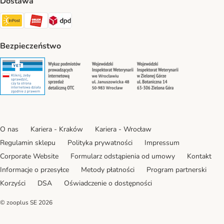
Dostawa
Paczkomat® Shipping Method
ORLEN Paczka Shipping Method
DPD Shipping Method
Bezpieczeństwo
Security
Security
Security
Security
O nas
Kariera - Kraków
Kariera - Wrocław
Regulamin sklepu
Polityka prywatności
Impressum
Corporate Website
Formularz odstąpienia od umowy
Kontakt
Informacje o przesyłce
Metody płatności
Program partnerski
Korzyści
DSA
Oświadczenie o dostępności
© zooplus SE
2026