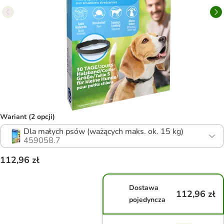
Wariant (2 opcji)
Dla małych psów (ważących maks. ok. 15 kg)
459058.7
112,96 zł
Dostawa
112,96 zł
pojedyncza