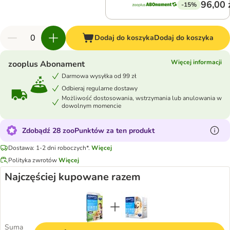
96,00 
-15%
Dodaj do koszyka
Dodaj do koszyka
Więcej informacji
zooplus Abonament
Darmowa wysyłka od 99 zł
Odbieraj regularne dostawy
Możliwość dostosowania, wstrzymania lub anulowania w
dowolnym momencie
Zdobądź 28 zooPunktów za ten produkt
Dostawa: 1-2 dni roboczych*.
Więcej
Polityka zwrotów
Więcej
Najczęściej kupowane razem
Suma