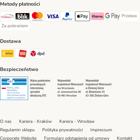
Metody płatności
Przelew
Przelew 
Przelewy24 Payment Method
Blik Payment Method
MasterCard Payment Method
Visa Payment Method
PayPal Payment Method
Apple Pay Payment Method
Klarna Payment Method
Google Pay Paym
Za pobraniem
Za pobraniem Payment Method
Dostawa
Paczkomat® Shipping Method
ORLEN Paczka Shipping Method
DPD Shipping Method
Bezpieczeństwo
Security
Security
Security
Security
O nas
Kariera - Kraków
Kariera - Wrocław
Regulamin sklepu
Polityka prywatności
Impressum
Corporate Website
Formularz odstąpienia od umowy
Kontakt