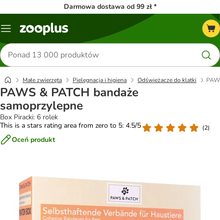
Darmowa dostawa od 99 zł *
Menu
Szukaj
produktów
Małe zwierzęta
Pielęgnacja i higiena
Odświeżacze do klatki
PAWS
PAWS & PATCH bandaże
samoprzylepne
Box Piracki: 6 rolek
This is a stars rating area from zero to 5: 4.5/5
(
2
)
Oceń produkt