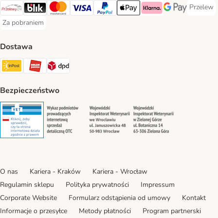
Przelew
Przelew 
Przelewy24 Payment Method
Blik Payment Method
MasterCard Payment Method
Visa Payment Method
PayPal Payment Method
Apple Pay Payment Method
Klarna Payment Method
Google Pay Paym
Za pobraniem
Za pobraniem Payment Method
Dostawa
Paczkomat® Shipping Method
ORLEN Paczka Shipping Method
DPD Shipping Method
Bezpieczeństwo
Security
Security
Security
Security
O nas
Kariera - Kraków
Kariera - Wrocław
Regulamin sklepu
Polityka prywatności
Impressum
Corporate Website
Formularz odstąpienia od umowy
Kontakt
Informacje o przesyłce
Metody płatności
Program partnerski