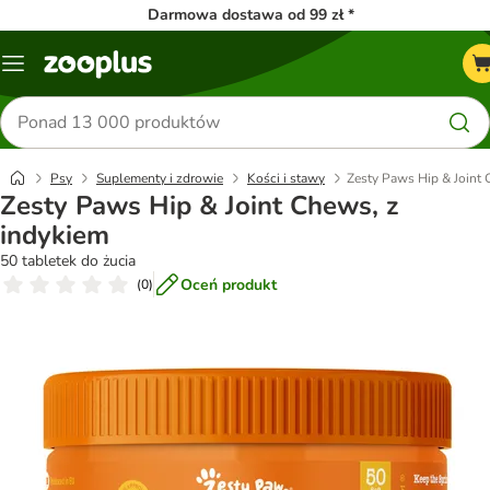
Darmowa dostawa od 99 zł *
Menu
Szukaj
produktów
Psy
Suplementy i zdrowie
Kości i stawy
Zesty Paws Hip & Joint 
Zesty Paws Hip & Joint Chews, z
indykiem
50 tabletek do żucia
Oceń produkt
(
0
)