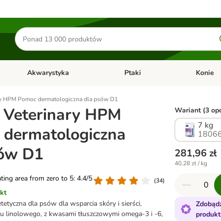
Szukaj
produktów
Akwarystyka
Ptaki
Konie
y
Otwórz menu kategorii: Małe zwierzęta
Otwórz menu kategorii: Akwaryst
Otwórz men
ary HPM Pomoc dermatologiczna dla psów D1
 Veterinary HPM
Wariant (3 opc
7 kg
 dermatologiczna
18066
sów D1
281,96 zł
40,28 zł / kg
ating area from zero to 5: 4.4/5
(
34
)
kt
etyczna dla psów dla wsparcia skóry i sierści,
Zdobądź
u linolowego, z kwasami tłuszczowymi omega-3 i -6,
produkt