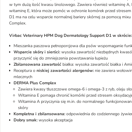
w tym dużą ilość kwasu linolowego. Zawiera również witaminę A,
witaminę E, która może pomóc w ochronie komórek przed stresem
D1 ma na celu wsparcie normalnej bariery skórnej za pomocą mi
Complex.
Virbac Veterinary HPM Dog Dermatology Support D1 w skrócie:
Mieszanka paszowa pełnoporcjowa dla psów wspomaganie funkcj
Wsparcie skóry i sierści:
wysoka zawartość niezbędnych kwasó
przyczynić się do zmniejszenia powstawania łupieżu
Zbilansowana zawartość
białka: wysoka zawartość białka i Am
Receptura o
niskiej zawartości alergenów:
nie zawiera wołowiny
mlecznych
DERMA Plus Complex
Zawiera kwasy tłuszczowe omega-6 i omega-3 z ryb, oleju sł
Witamina E pomaga chronić komórki przed stresem oksydacy
Witamina A przyczynia się m.in. do normalnego funkcjonowa
skóry
Kompletna i zbilansowana:
odpowiednia do codziennego żywien
Dobry smak:
wysoka akceptacja