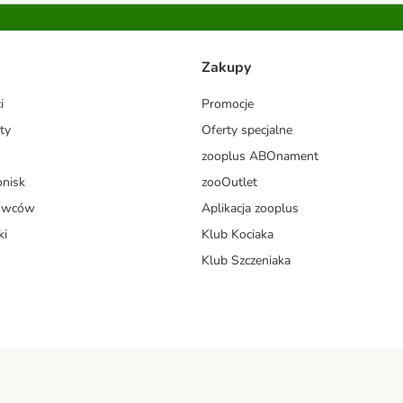
Zakupy
i
Promocje
ty
Oferty specjalne
zooplus ABOnament
onisk
zooOutlet
dowców
Aplikacja zooplus
ki
Klub Kociaka
Klub Szczeniaka