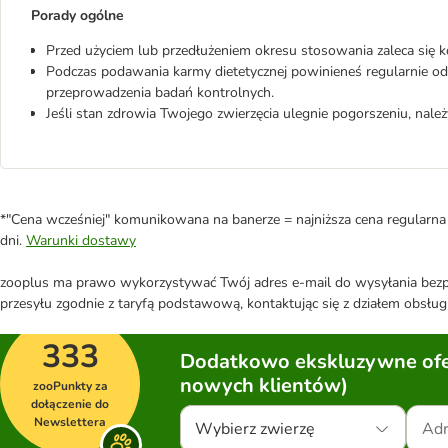
Porady ogólne
Przed użyciem lub przedłużeniem okresu stosowania zaleca się k
Podczas podawania karmy dietetycznej powinieneś regularnie odw
przeprowadzenia badań kontrolnych.
Jeśli stan zdrowia Twojego zwierzęcia ulegnie pogorszeniu, nale
*"Cena wcześniej" komunikowana na banerze = najniższa cena regularna 
dni.
Warunki dostawy
zooplus ma prawo wykorzystywać Twój adres e-mail do wysyłania bezpo
przesyłu zgodnie z taryfą podstawową, kontaktując się z działem obsługi
333
Dodatkowo ekskluzywne ofer
nowych klientów)
zooPunkty za
dołączenie do
Newslettera
Wybierz zwierzę