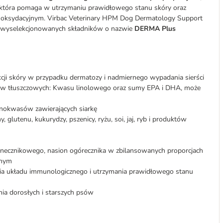
 która pomaga w utrzymaniu prawidłowego stanu skóry oraz
 oksydacyjnym. Virbac Veterinary HPM Dog Dermatology Support
xu wyselekcjonowanych składników o nazwie
DERMA Plus
i skóry w przypadku dermatozy i nadmiernego wypadania sierści
w tłuszczowych: Kwasu linolowego oraz sumy EPA i DHA, może
inokwasów zawierających siarkę
, glutenu, kukurydzy, pszenicy, ryżu, soi, jaj, ryb i produktów
onecznikowego, nasion ogórecznika w zbilansowanych proporcjach
jnym
nia układu immunologicznego i utrzymania prawidłowego stanu
ia dorosłych i starszych psów