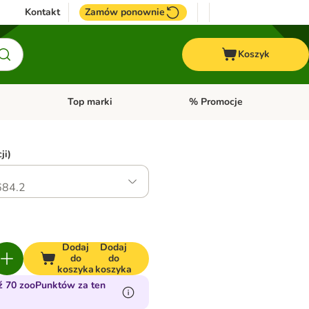
Kontakt
Zamów ponownie
Koszyk
Top marki
% Promocje
yka
u kategorii: Ptaki
Otwórz menu kategorii: Konie
Otwórz menu kategorii: Top m
ji)
84.2
Dodaj
Dodaj
do
do
koszyka
koszyka
 70 zooPunktów za ten