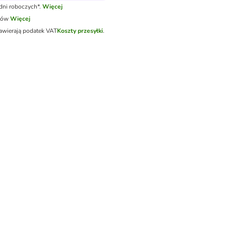
dni roboczych*.
Więcej
tów
Więcej
awierają podatek VAT
Koszty przesyłki
.