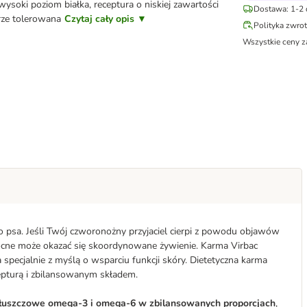
wysoki poziom białka, receptura o niskiej zawartości
Dostawa: 1-2 
rze tolerowana
Czytaj cały opis ▼
Polityka zwro
Wszystkie ceny z
psa. Jeśli Twój czworonożny przyjaciel cierpi z powodu objawów
mocne może okazać się skoordynowane żywienie. Karma Virbac
ecjalnie z myślą o wsparciu funkcji skóry. Dietetyczna karma
pturą i zbilansowanym składem.
łuszczowe omega-3 i omega-6 w zbilansowanych proporcjach
,