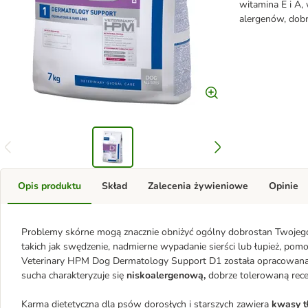
witamina E i A, 
alergenów, dob
Opis produktu
Skład
Zalecenia żywieniowe
Opinie
Problemy skórne mogą znacznie obniżyć ogólny dobrostan Twojego 
takich jak swędzenie, nadmierne wypadanie sierści lub łupież, po
Veterinary HPM Dog Dermatology Support D1 została opracowana sp
sucha charakteryzuje się
niskoalergenową,
dobrze tolerowaną rece
Karma dietetyczna dla psów dorosłych i starszych zawiera
kwasy t