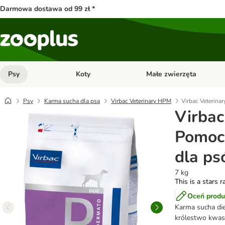
Darmowa dostawa od 99 zł *
Psy
Koty
Małe zwierzęta
Otwórz menu kategorii: Psy
Otwórz menu kategorii: Kot
Psy
Karma sucha dla psa
Virbac Veterinary HPM
Virbac Veterin
Virbac
Pomoc
dla p
7 kg
This is a stars r
Oceń produ
Karma sucha diet
królestwo kwas