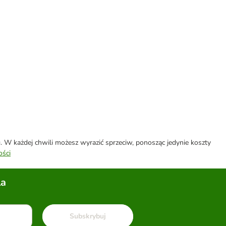
W każdej chwili możesz wyrazić sprzeciw, ponosząc jedynie koszty
ości
la
Subskrybuj