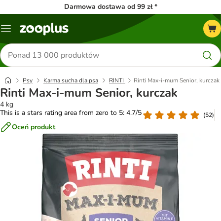
Darmowa dostawa od 99 zł *
Menu
Szukaj
produktów
Psy
Karma sucha dla psa
RINTI
Rinti Max-i-mum Senior, kurczak
Rinti Max-i-mum Senior, kurczak
4 kg
This is a stars rating area from zero to 5: 4.7/5
(
52
)
Oceń produkt