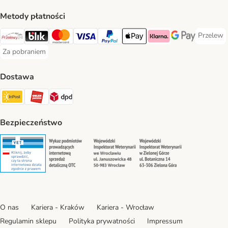
Metody płatności
Przelew
Przelew 
Przelewy24 Payment Method
Blik Payment Method
MasterCard Payment Method
Visa Payment Method
PayPal Payment Method
Apple Pay Payment Method
Klarna Payment Method
Google Pay Paym
Za pobraniem
Za pobraniem Payment Method
Dostawa
Paczkomat® Shipping Method
ORLEN Paczka Shipping Method
DPD Shipping Method
Bezpieczeństwo
Security
Security
Security
Security
O nas
Kariera - Kraków
Kariera - Wrocław
Regulamin sklepu
Polityka prywatności
Impressum