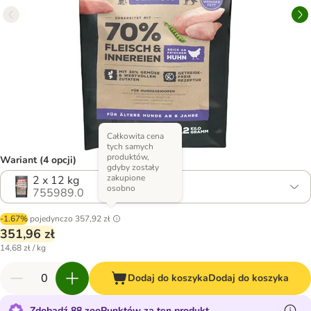
Całkowita cena
tych samych
produktów,
Wariant (4 opcji)
gdyby zostały
zakupione
2 x 12 kg
osobno
755989.0
-1.67%
pojedynczo
357,92 zł
351,96 zł
14,68 zł / kg
Dodaj do koszyka
Dodaj do koszyka
Zdobądź 88 zooPunktów za ten produkt