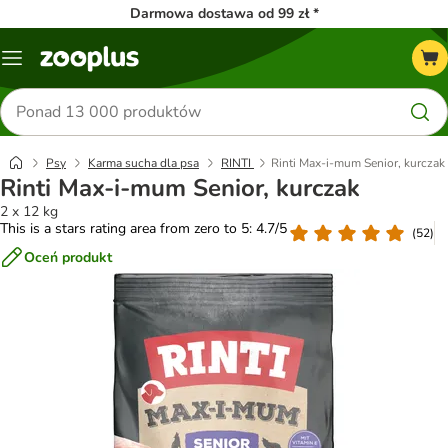
Darmowa dostawa od 99 zł *
Menu
Szukaj
produktów
Psy
Karma sucha dla psa
RINTI
Rinti Max-i-mum Senior, kurczak
Rinti Max-i-mum Senior, kurczak
2 x 12 kg
This is a stars rating area from zero to 5: 4.7/5
(
52
)
Oceń produkt