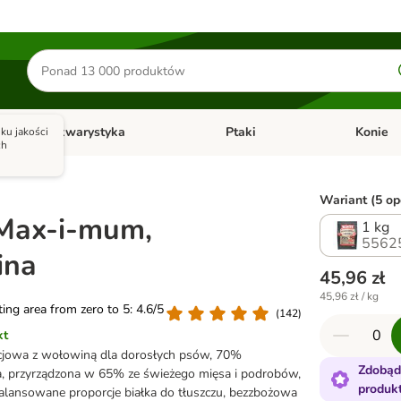
Szukaj
produktów
Akwarystyka
Ptaki
Konie
ku jakości
y
Otwórz menu kategorii: Małe zwierzęta
Otwórz menu kategorii: Akwaryst
Otwórz men
ch
Wariant (5 opc
Max-i-mum,
1 kg
5562
ina
45,96 zł
45,96 zł / kg
ating area from zero to 5: 4.6/5
(
142
)
kt
jowa z wołowiną dla dorosłych psów, 70%
Zdobąd
a, przyrządzona w 65% ze świeżego mięsa i podrobów,
produk
lansowane proporcje białka do tłuszczu, bezzbożowa