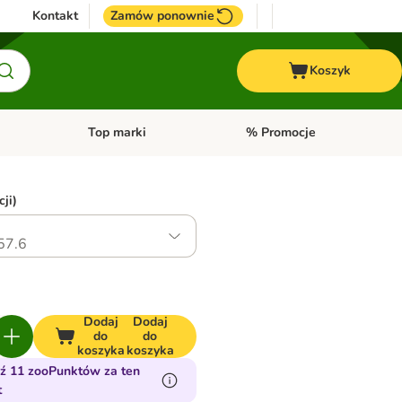
Kontakt
Zamów ponownie
Koszyk
Top marki
% Promocje
yka
u kategorii: Ptaki
Otwórz menu kategorii: Konie
Otwórz menu kategorii: Top m
ji)
57.6
Dodaj
Dodaj
do
do
koszyka
koszyka
ź 11 zooPunktów za ten
t