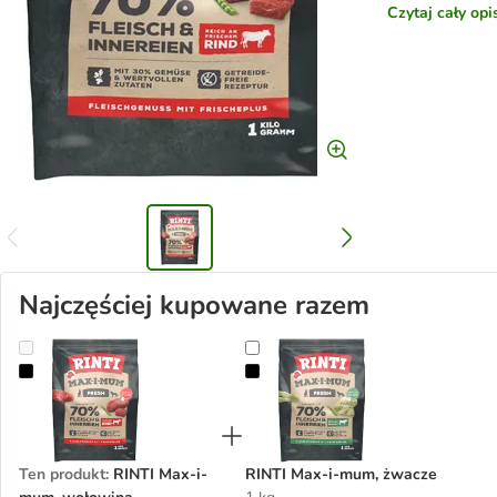
Czytaj cały op
Najczęściej kupowane razem
RINTI Max-i-mum, wołowina
RINTI Max-i-mum, żwacze
Ten produkt
:
RINTI Max-i-
RINTI Max-i-mum, żwacze