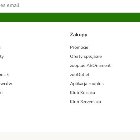
Zakupy
i
Promocje
ty
Oferty specjalne
zooplus ABOnament
onisk
zooOutlet
dowców
Aplikacja zooplus
ki
Klub Kociaka
Klub Szczeniaka