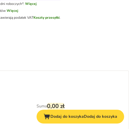
dni roboczych*.
Więcej
otów
Więcej
zawierają podatek VAT
Koszty przesyłki
.
0,00 zł
Suma
Dodaj do koszyka
Dodaj do koszyka