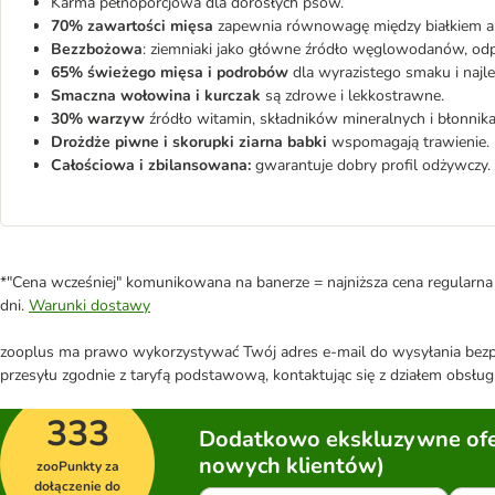
Karma pełnoporcjowa dla dorosłych psów.
70% zawartości mięsa
zapewnia równowagę między białkiem a t
Bezzbożowa
: ziemniaki jako główne źródło węglowodanów, odp
65% świeżego mięsa i podrobów
dla wyrazistego smaku i najle
Smaczna wołowina i kurczak
są zdrowe i lekkostrawne.
30% warzyw
źródło witamin, składników mineralnych i błonnika
Drożdże piwne i skorupki ziarna babki
wspomagają trawienie.
Całościowa i zbilansowana:
gwarantuje dobry profil odżywczy.
*"Cena wcześniej" komunikowana na banerze = najniższa cena regularna 
dni.
Warunki dostawy
zooplus ma prawo wykorzystywać Twój adres e-mail do wysyłania bezpo
przesyłu zgodnie z taryfą podstawową, kontaktując się z działem obsługi
333
Dodatkowo ekskluzywne ofer
nowych klientów)
zooPunkty za
dołączenie do