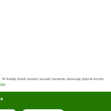
W każdej chwili możesz wyrazić sprzeciw, ponosząc jedynie koszty
ości
la