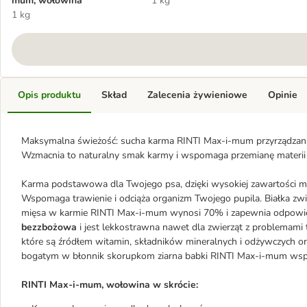
mum, wołowina
1 kg
1 kg
Opis produktu
Skład
Zalecenia żywieniowe
Opinie
Maksymalna świeżość: sucha karma RINTI Max-i-mum przyrządzan
Wzmacnia to naturalny smak karmy i wspomaga przemianę materii
Karma podstawowa dla Twojego psa, dzięki wysokiej zawartości mię
Wspomaga trawienie i odciąża organizm Twojego pupila. Białka zwie
mięsa w karmie RINTI Max-i-mum wynosi 70% i zapewnia odpowiedni
bezzbożowa
i jest lekkostrawna nawet dla zwierząt z problemami
które są źródłem witamin, składników mineralnych i odżywczych o
bogatym w błonnik skorupkom ziarna babki RINTI Max-i-mum wsp
RINTI Max-i-mum, wołowina w skrócie: