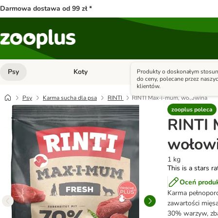
Darmowa dostawa od 99 zł *
Psy
Koty
Małe zwierzęta
Produkty o doskonałym stosun
Otwórz menu kategorii: Psy
Otwórz menu kategorii: Kot
do ceny, polecane przez naszy
klientów.
Psy
Karma sucha dla psa
RINTI
RINTI Max-i-mum, wołowina
zooplus poleca
RINTI 
wołow
1 kg
This is a stars r
Oceń produ
Karma pełnoporc
zawartości mięs
30% warzyw, zba