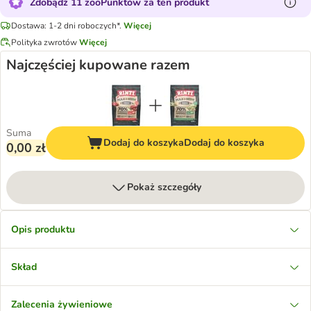
Zdobądź 11 zooPunktów za ten produkt
Dostawa: 1-2 dni roboczych*.
Więcej
Polityka zwrotów
Więcej
Najczęściej kupowane razem
Suma
Dodaj do koszyka
Dodaj do koszyka
0,00 zł
Pokaż szczegóły
Opis produktu
Skład
Zalecenia żywieniowe