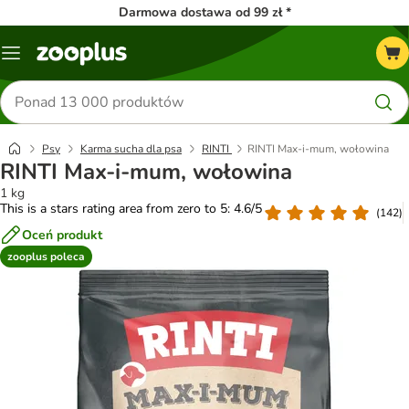
Darmowa dostawa od 99 zł *
Menu
Szukaj
produktów
Psy
Karma sucha dla psa
RINTI
RINTI Max-i-mum, wołowina
RINTI Max-i-mum, wołowina
1 kg
This is a stars rating area from zero to 5: 4.6/5
(
142
)
Oceń produkt
zooplus poleca