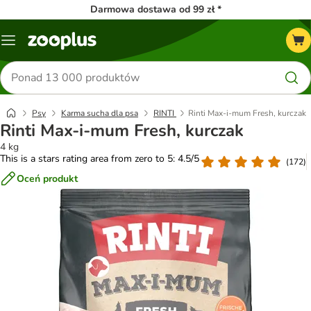
Darmowa dostawa od 99 zł *
Menu
Szukaj
produktów
Psy
Karma sucha dla psa
RINTI
Rinti Max-i-mum Fresh, kurczak
Rinti Max-i-mum Fresh, kurczak
4 kg
This is a stars rating area from zero to 5: 4.5/5
(
172
)
Oceń produkt