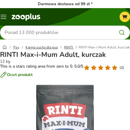
Darmowa dostawa od 99 zł *
Menu
Szukaj
produktów
Psy
Karma sucha dla psa
RINTI
RINTI Max-i-Mum Adult, kurczak
RINTI Max-i-Mum Adult, kurczak
12 kg
This is a stars rating area from zero to 5: 5.0/5
(
2
)
Oceń produkt