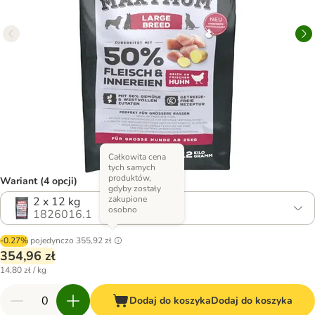
Całkowita cena
tych samych
produktów,
Wariant (4 opcji)
gdyby zostały
zakupione
2 x 12 kg
osobno
1826016.1
-0.27%
pojedynczo
355,92 zł
354,96 zł
14,80 zł / kg
Dodaj do koszyka
Dodaj do koszyka