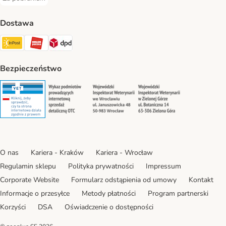
Za pobraniem Payment Method
Dostawa
Paczkomat® Shipping Method
ORLEN Paczka Shipping Method
DPD Shipping Method
Bezpieczeństwo
Security
Security
Security
Security
O nas
Kariera - Kraków
Kariera - Wrocław
Regulamin sklepu
Polityka prywatności
Impressum
Corporate Website
Formularz odstąpienia od umowy
Kontakt
Informacje o przesyłce
Metody płatności
Program partnerski
Korzyści
DSA
Oświadczenie o dostępności