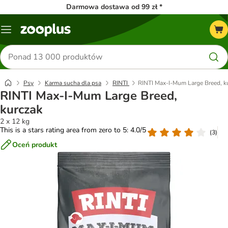
Darmowa dostawa od 99 zł *
Menu
Szukaj
produktów
Psy
Karma sucha dla psa
RINTI
RINTI Max-I-Mum Large Breed, k
RINTI Max-I-Mum Large Breed,
kurczak
2 x 12 kg
This is a stars rating area from zero to 5: 4.0/5
(
3
)
Oceń produkt