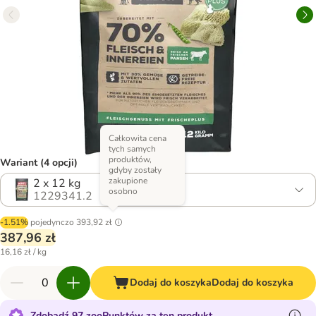
Całkowita cena
tych samych
produktów,
Wariant (4 opcji)
gdyby zostały
zakupione
2 x 12 kg
osobno
1229341.2
-1.51%
pojedynczo
393,92 zł
387,96 zł
16,16 zł / kg
Dodaj do koszyka
Dodaj do koszyka
Zdobądź 97 zooPunktów za ten produkt