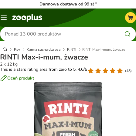
Darmowa dostawa od 99 zł *
Menu
Szukaj
produktów
Psy
Karma sucha dla psa
RINTI
RINTI Max-i-mum, żwacze
RINTI Max-i-mum, żwacze
2 x 12 kg
This is a stars rating area from zero to 5: 4.6/5
(
48
)
Oceń produkt