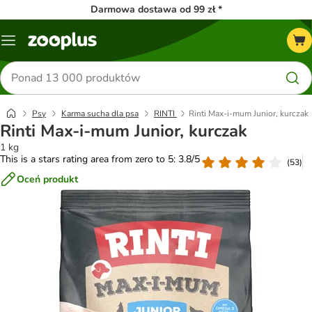
Darmowa dostawa od 99 zł *
Menu
Szukaj
produktów
Psy
Karma sucha dla psa
RINTI
Rinti Max-i-mum Junior, kurczak
Rinti Max-i-mum Junior, kurczak
1 kg
This is a stars rating area from zero to 5: 3.8/5
(
53
)
Oceń produkt