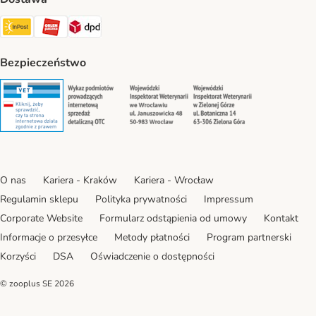
Paczkomat® Shipping Method
ORLEN Paczka Shipping Method
DPD Shipping Method
Bezpieczeństwo
Security
Security
Security
Security
O nas
Kariera - Kraków
Kariera - Wrocław
Regulamin sklepu
Polityka prywatności
Impressum
Corporate Website
Formularz odstąpienia od umowy
Kontakt
Informacje o przesyłce
Metody płatności
Program partnerski
Korzyści
DSA
Oświadczenie o dostępności
© zooplus SE
2026