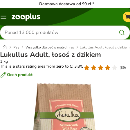
Darmowa dostawa od 99 zł *
Menu
Szukaj
produktów
Psy
Wszystko dla psów małych ras
Lukullus Adult, łosoś z dzikiem
Lukullus Adult, łosoś z dzikiem
1 kg
This is a stars rating area from zero to 5: 3.8/5
(
39
)
Oceń produkt