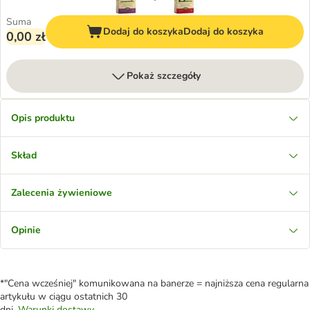
Suma
Dodaj do koszyka
Dodaj do koszyka
0,00 zł
Pokaż szczegóły
Opis produktu
Skład
Zalecenia żywieniowe
Opinie
*"Cena wcześniej" komunikowana na banerze = najniższa cena regularna
artykułu w ciągu ostatnich 30
dni.
Warunki dostawy