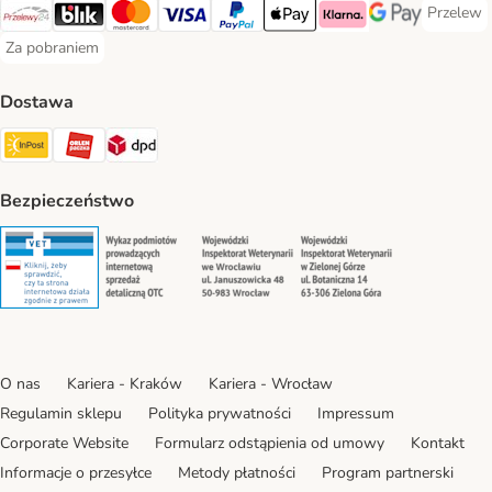
Przelew
Przelew 
Przelewy24 Payment Method
Blik Payment Method
MasterCard Payment Method
Visa Payment Method
PayPal Payment Method
Apple Pay Payment Method
Klarna Payment Method
Google Pay Paym
Za pobraniem
Za pobraniem Payment Method
Dostawa
Paczkomat® Shipping Method
ORLEN Paczka Shipping Method
DPD Shipping Method
Bezpieczeństwo
Security
Security
Security
Security
O nas
Kariera - Kraków
Kariera - Wrocław
Regulamin sklepu
Polityka prywatności
Impressum
Corporate Website
Formularz odstąpienia od umowy
Kontakt
Informacje o przesyłce
Metody płatności
Program partnerski