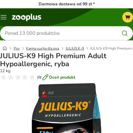
Darmowa dostawa od 99 zł *
Menu
Szukaj
produktów
Psy
Karma sucha dla psa
JULIUS K-9
JULIUS-K9 High Premium A
JULIUS-K9 High Premium Adult
Hypoallergenic, ryba
12 kg
Oceń produkt
(
0
)