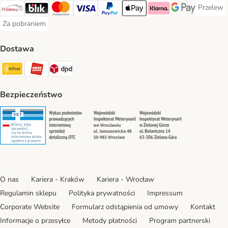
Przelew
Przelew 
Przelewy24 Payment Method
Blik Payment Method
MasterCard Payment Method
Visa Payment Method
PayPal Payment Method
Apple Pay Payment Method
Klarna Payment Method
Google Pay Paym
Za pobraniem
Za pobraniem Payment Method
Dostawa
Paczkomat® Shipping Method
ORLEN Paczka Shipping Method
DPD Shipping Method
Bezpieczeństwo
Security
Security
Security
Security
O nas
Kariera - Kraków
Kariera - Wrocław
Regulamin sklepu
Polityka prywatności
Impressum
Corporate Website
Formularz odstąpienia od umowy
Kontakt
Informacje o przesyłce
Metody płatności
Program partnerski