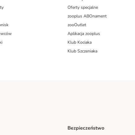
ty
Oferty specjalne
zooplus ABOnament
onisk
zooOutlet
dowców
Aplikacja zooplus
ki
Klub Kociaka
Klub Szczeniaka
Bezpieczeństwo