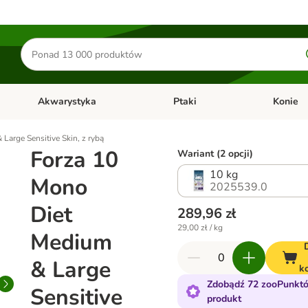
Szukaj
produktów
Akwarystyka
Ptaki
Konie
y
Otwórz menu kategorii: Małe zwierzęta
Otwórz menu kategorii: Akwaryst
Otwórz men
Large Sensitive Skin, z rybą
Forza 10
Wariant (2 opcji)
10 kg
Mono
2025539.0
Diet
289,96 zł
29,00 zł / kg
Medium
& Large
k
Zdobądź 72 zooPunktó
Sensitive
produkt