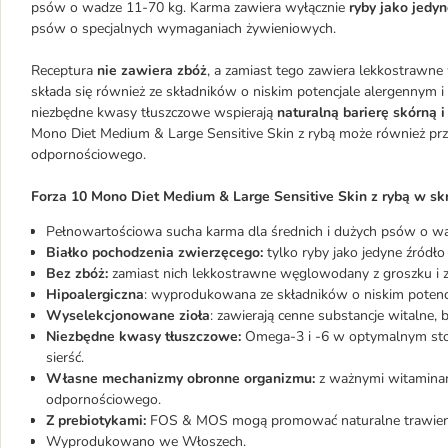
psów o wadze 11-70 kg. Karma zawiera wyłącznie
ryby jako jedyn
psów o specjalnych wymaganiach żywieniowych.
Receptura
nie zawiera zbóż
, a zamiast tego zawiera lekkostrawn
składa się również ze składników o niskim potencjale alergennym i
niezbędne kwasy tłuszczowe wspierają
naturalną barierę skórną i
Mono Diet Medium & Large Sensitive Skin z rybą może również pr
odpornościowego.
Forza 10 Mono Diet Medium & Large Sensitive Skin z rybą w skr
Pełnowartościowa sucha karma dla średnich i dużych psów o wa
Białko pochodzenia zwierzęcego:
tylko ryby jako jedyne źródło
Bez zbóż:
zamiast nich lekkostrawne węglowodany z groszku i 
Hipoalergiczna
: wyprodukowana ze składników o niskim potenc
Wyselekcjonowane zioła
: zawierają cenne substancje witalne,
Niezbędne kwasy tłuszczowe:
Omega-3 i -6 w optymalnym stosu
sierść.
Własne mechanizmy obronne organizmu:
z ważnymi witaminam
odpornościowego.
Z prebiotykami:
FOS & MOS mogą promować naturalne trawien
Wyprodukowano we Włoszech.