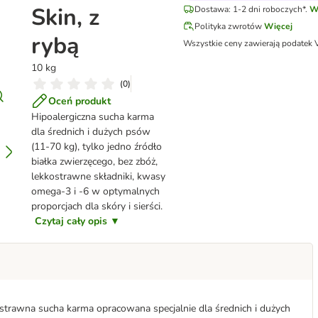
Skin, z
Dostawa: 1-2 dni roboczych*.
W
Polityka zwrotów
Więcej
rybą
Wszystkie ceny zawierają podatek 
10 kg
(
0
)
Oceń produkt
Hipoalergiczna sucha karma
dla średnich i dużych psów
(11-70 kg), tylko jedno źródło
białka zwierzęcego, bez zbóż,
lekkostrawne składniki, kwasy
omega-3 i -6 w optymalnych
proporcjach dla skóry i sierści.
Czytaj cały opis ▼
strawna sucha karma opracowana specjalnie dla średnich i dużych