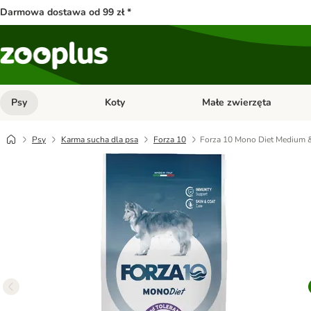
Darmowa dostawa od 99 zł *
Psy
Koty
Małe zwierzęta
Otwórz menu kategorii: Psy
Otwórz menu kategorii: Kot
Psy
Karma sucha dla psa
Forza 10
Forza 10 Mono Diet Medium & 