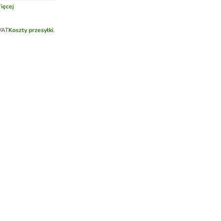
ięcej
VAT
Koszty przesyłki
.