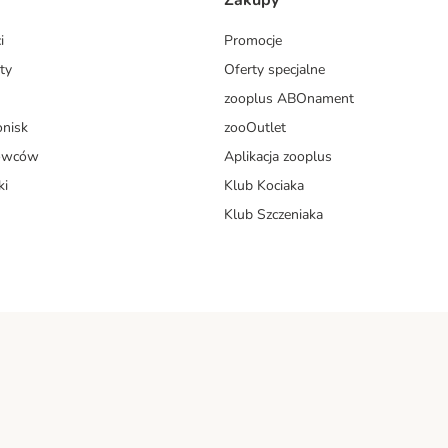
Zakupy
i
Promocje
ty
Oferty specjalne
zooplus ABOnament
onisk
zooOutlet
dowców
Aplikacja zooplus
ki
Klub Kociaka
Klub Szczeniaka