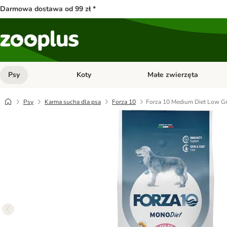
Darmowa dostawa od 99 zł *
Psy
Koty
Małe zwierzęta
Otwórz menu kategorii: Psy
Otwórz menu kategorii: Kot
Psy
Karma sucha dla psa
Forza 10
Forza 10 Medium Diet Low Gr