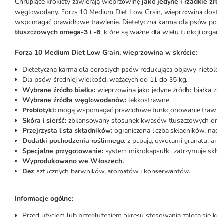
Chrupiące krokiety zawierają wieprzowinę
jako jedyne i rzadkie ź
węglowodany. Forza 10 Medium Diet Low Grain, wieprzowina dos
wspomagać prawidłowe trawienie. Dietetyczna karma dla psów po
tłuszczowych omega-3 i -6
, które są ważne dla wielu funkcji orga
Forza 10 Medium Diet Low Grain, wieprzowina w skrócie:
Dietetyczna karma dla dorosłych psów redukująca objawy nietol
Dla psów średniej wielkości, ważących od 11 do 35 kg.
Wybrane źródło białka:
wieprzowina jako jedyne źródło białka z
Wybrane źródła węglowodanów:
lekkostrawne.
Probiotyki:
mogą wspomagać prawidłowe funkcjonowanie trawi
Skóra i sierść:
zbilansowany stosunek kwasów tłuszczowych ome
Przejrzysta lista składników:
ograniczona liczba składników, nada
Dodatki pochodzenia roślinnego:
z papają, owocami granatu, a
Specjalne przygotowanie:
system mikrokapsułki, zatrzymuje skł
Wyprodukowano we Włoszech.
Bez
sztucznych barwników, aromatów i konserwantów.
Informacje ogólne:
Przed użyciem lub przedłużeniem okresu stosowania zaleca się k