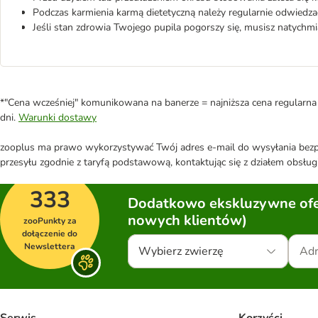
Podczas karmienia karmą dietetyczną należy regularnie odwiedz
Jeśli stan zdrowia Twojego pupila pogorszy się, musisz natychm
*"Cena wcześniej" komunikowana na banerze = najniższa cena regularna 
dni.
Warunki dostawy
zooplus ma prawo wykorzystywać Twój adres e-mail do wysyłania bezpo
przesyłu zgodnie z taryfą podstawową, kontaktując się z działem obsługi
333
Dodatkowo ekskluzywne ofer
nowych klientów)
zooPunkty za
dołączenie do
Newslettera
Wybierz zwierzę