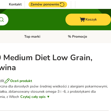
Kontakt
Zamów ponownie
Koszyk
Top marki
% Promocje
yka
u kategorii: Ptaki
Otwórz menu kategorii: Konie
Otwórz menu kategorii: Top m
0 Medium Diet Low Grain,
wina
Oceń produkt
(
0
)
czna dla dorosłych psów średniej wielkości z alergiami pokarmowymi,
iałka, zbilansowany stosunek omega-3 i -6, z probiotykami dla
nia, z Włoch
Czytaj cały opis ▼