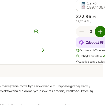
12 kg
1897405.
272,96 zł
22,76 zł / kg
Zdobądź 68 
Dostawa: 1-2 dni r
Polityka zwrotów
W
Wszystkie ceny zawier
ym rozwiązanie może być serwowanie mu hipoalergicznej. karmy.
jektowana dla dorosłych psów ras średniej wielkości, które są