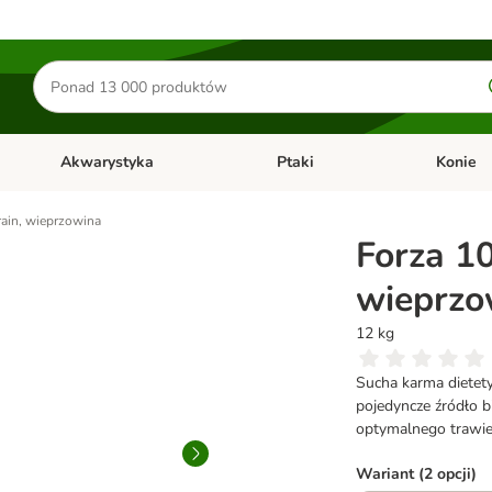
Szukaj
produktów
Akwarystyka
Ptaki
Konie
y
Otwórz menu kategorii: Małe zwierzęta
Otwórz menu kategorii: Akwaryst
Otwórz men
ain, wieprzowina
Forza 1
wieprzo
12 kg
Sucha karma dietety
pojedyncze źródło b
optymalnego trawie
Wariant (2 opcji)