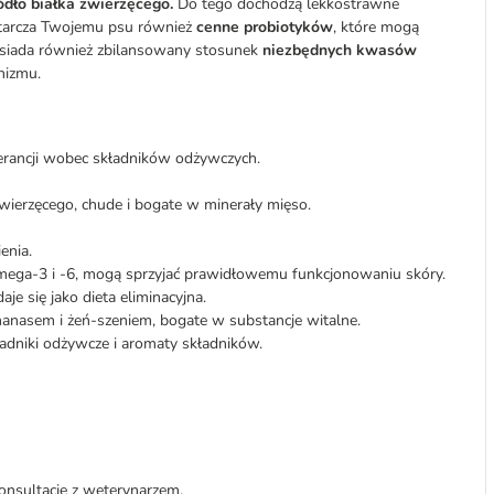
ródło białka zwierzęcego.
Do tego dochodzą lekkostrawne
tarcza Twojemu psu również
cenne probiotyków
, które mogą
siada również zbilansowany stosunek
niezbędnych kwasów
nizmu.
erancji wobec składników odżywczych.
wierzęcego, chude i bogate w minerały mięso.
enia.
ga-3 i -6, mogą sprzyjać prawidłowemu funkcjonowaniu skóry.
je się jako dieta eliminacyjna.
nanasem i żeń-szeniem, bogate w substancje witalne.
adniki odżywcze i aromaty składników.
onsultację z weterynarzem.