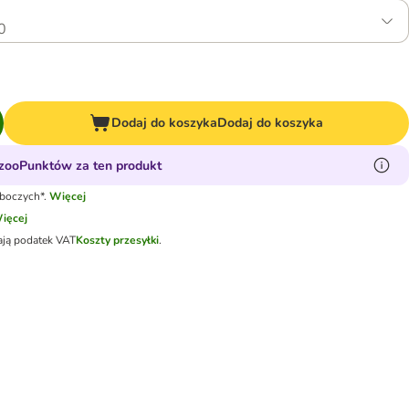
0
Dodaj do koszyka
Dodaj do koszyka
zooPunktów za ten produkt
oboczych*.
Więcej
ięcej
ają podatek VAT
Koszty przesyłki
.