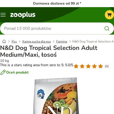
Darmowa dostawa od 99 zł *
Menu
Szukaj
produktów
Psy
Karma sucha dla psa
Farmina
N&D Dog Tropical Selection A
N&D Dog Tropical Selection Adult
Medium/Maxi, łosoś
10 kg
This is a stars rating area from zero to 5: 5.0/5
(
1
)
Oceń produkt