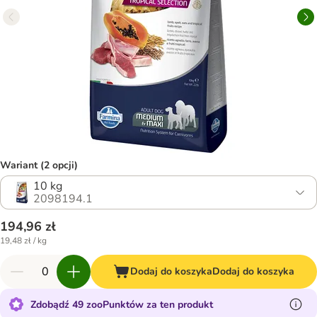
Wariant (2 opcji)
10 kg
2098194.1
194,96 zł
19,48 zł / kg
Dodaj do koszyka
Dodaj do koszyka
Zdobądź 49 zooPunktów za ten produkt