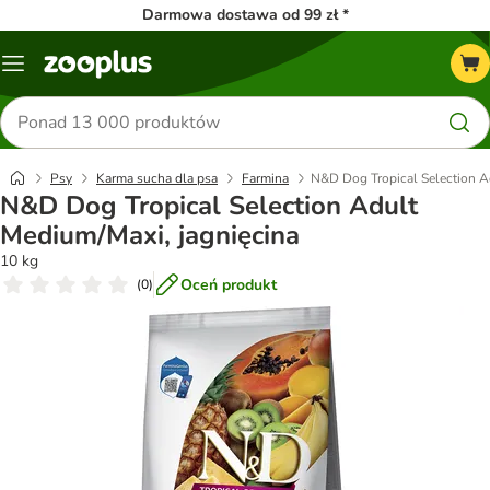
Darmowa dostawa od 99 zł *
Menu
Szukaj
produktów
Psy
Karma sucha dla psa
Farmina
N&D Dog Tropical Selection A
N&D Dog Tropical Selection Adult
Medium/Maxi, jagnięcina
10 kg
Oceń produkt
(
0
)