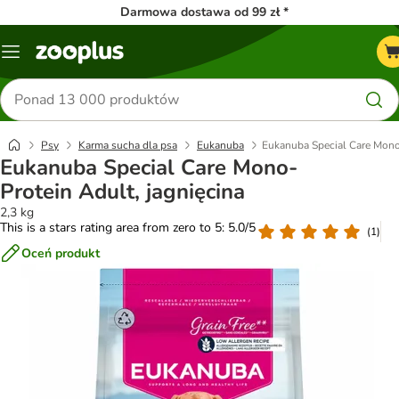
Darmowa dostawa od 99 zł *
Menu
Szukaj
produktów
Psy
Karma sucha dla psa
Eukanuba
Eukanuba Special Care Mono-
Eukanuba Special Care Mono-
Protein Adult, jagnięcina
2,3 kg
This is a stars rating area from zero to 5: 5.0/5
(
1
)
Oceń produkt