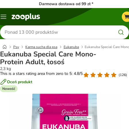
Darmowa dostawa od 99 zł *
Menu
Szukaj
produktów
Psy
Karma sucha dla psa
Eukanuba
Eukanuba Special Care Mono
Eukanuba Special Care Mono-
Protein Adult, łosoś
2,3 kg
This is a stars rating area from zero to 5: 4.8/5
(
126
)
Oceń produkt
Nowość