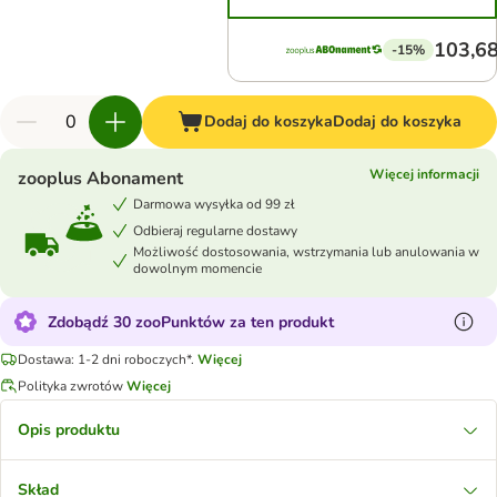
103,68
-15%
Dodaj do koszyka
Dodaj do koszyka
Więcej informacji
zooplus Abonament
Darmowa wysyłka od 99 zł
Odbieraj regularne dostawy
Możliwość dostosowania, wstrzymania lub anulowania w
dowolnym momencie
Zdobądź 30 zooPunktów za ten produkt
Dostawa: 1-2 dni roboczych*.
Więcej
Polityka zwrotów
Więcej
Opis produktu
Skład