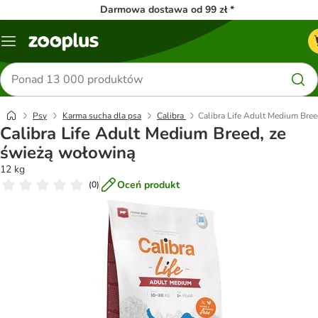
Darmowa dostawa od 99 zł *
Menu
Szukaj
produktów
Psy
Karma sucha dla psa
Calibra
Calibra Life Adult Medium Bre
Calibra Life Adult Medium Breed, ze
świeżą wołowiną
12 kg
Oceń produkt
(
0
)