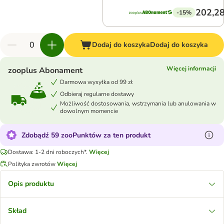
202,28
-15%
Dodaj do koszyka
Dodaj do koszyka
Więcej informacji
zooplus Abonament
Darmowa wysyłka od 99 zł
Odbieraj regularne dostawy
Możliwość dostosowania, wstrzymania lub anulowania w
dowolnym momencie
Zdobądź 59 zooPunktów za ten produkt
Dostawa: 1-2 dni roboczych*.
Więcej
Polityka zwrotów
Więcej
Opis produktu
Skład