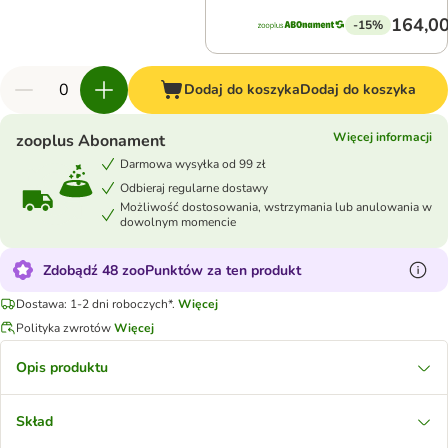
164,00
-15%
Dodaj do koszyka
Dodaj do koszyka
Więcej informacji
zooplus Abonament
Darmowa wysyłka od 99 zł
Odbieraj regularne dostawy
Możliwość dostosowania, wstrzymania lub anulowania w
dowolnym momencie
Zdobądź 48 zooPunktów za ten produkt
Dostawa: 1-2 dni roboczych*.
Więcej
Polityka zwrotów
Więcej
Opis produktu
Skład