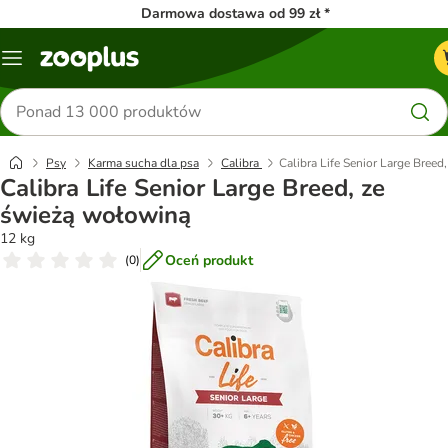
Darmowa dostawa od 99 zł *
Menu
Szukaj
produktów
Psy
Karma sucha dla psa
Calibra
Calibra Life Senior Large Bree
Calibra Life Senior Large Breed, ze
świeżą wołowiną
12 kg
Oceń produkt
(
0
)