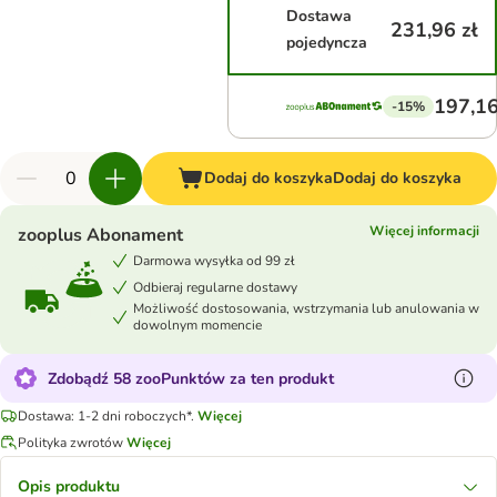
Dostawa
231,96 zł
pojedyncza
197,16
-15%
Dodaj do koszyka
Dodaj do koszyka
Więcej informacji
zooplus Abonament
Darmowa wysyłka od 99 zł
Odbieraj regularne dostawy
Możliwość dostosowania, wstrzymania lub anulowania w
dowolnym momencie
Zdobądź 58 zooPunktów za ten produkt
Dostawa: 1-2 dni roboczych*.
Więcej
Polityka zwrotów
Więcej
Opis produktu