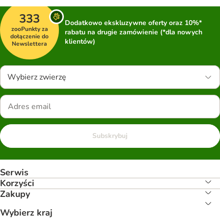
333
Dodatkowo ekskluzywne oferty oraz 10%*
zooPunkty za
rabatu na drugie zamówienie (*dla nowych
dołączenie do
klientów)
Newslettera
Wybierz zwierzę
Subskrybuj
Serwis
Korzyści
Zakupy
Wybierz kraj