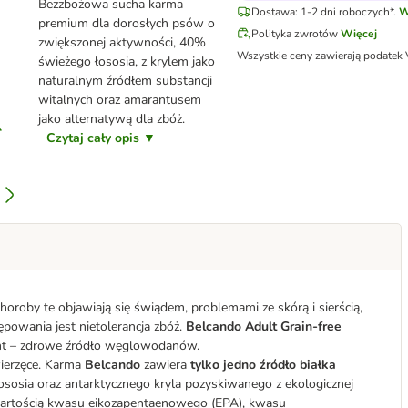
Bezzbożowa sucha karma
Dostawa: 1-2 dni roboczych*.
W
premium dla dorosłych psów o
Polityka zwrotów
Więcej
zwiększonej aktywności, 40%
Wszystkie ceny zawierają podatek
świeżego łososia, z krylem jako
naturalnym źródłem substancji
witalnych oraz amarantusem
jako alternatywą dla zbóż.
Czytaj cały opis ▼
Choroby te objawiają się świądem, problemami ze skórą i sierścią,
powania jest nietolerancja zbóż.
Belcando Adult Grain-free
ant – zdrowe źródło węglowodanów.
wierzęce. Karma
Belcando
zawiera
tylko jedno źródło białka
ososia oraz antarktycznego kryla pozyskiwanego z ekologicznej
awartością kwasu eikozapentaenowego (EPA), kwasu