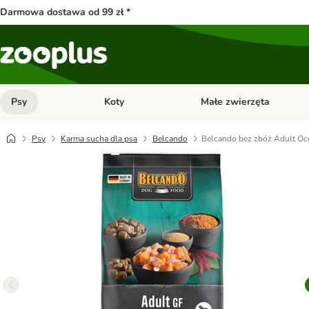
Darmowa dostawa od 99 zł *
Psy
Koty
Małe zwierzęta
Otwórz menu kategorii: Psy
Otwórz menu kategorii: Kot
Psy
Karma sucha dla psa
Belcando
Belcando bez zbóż Adult Oc