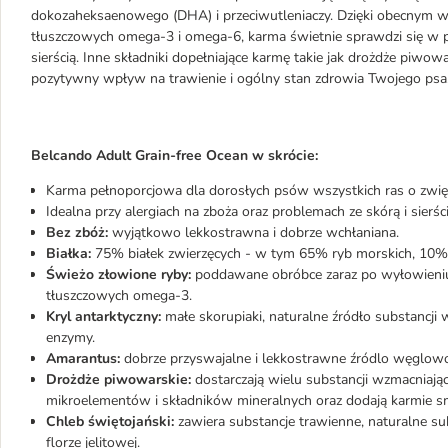
dokozaheksaenowego (DHA) i przeciwutleniaczy. Dzięki obecnym w
tłuszczowych omega-3 i omega-6, karma świetnie sprawdzi się w p
sierścią. Inne składniki dopełniające karmę takie jak drożdże piwow
pozytywny wpływ na trawienie i ogólny stan zdrowia Twojego psa
Belcando Adult Grain-free Ocean w skrócie:
Karma pełnoporcjowa dla dorosłych psów wszystkich ras o zwię
Idealna przy alergiach na zboża oraz problemach ze skórą i sierści
Bez zbóż:
wyjątkowo lekkostrawna i dobrze wchłaniana.
Białka:
75% białek zwierzęcych - w tym 65% ryb morskich, 10% k
Świeżo złowione ryby:
poddawane obróbce zaraz po wyłowieniu
tłuszczowych omega-3.
Kryl antarktyczny:
małe skorupiaki, naturalne źródło substancji 
enzymy.
Amarantus:
dobrze przyswajalne i lekkostrawne źródlo węglowo
Drożdże piwowarskie:
dostarczają wielu substancji wzmacniają
mikroelementów i składników mineralnych oraz dodają karmie 
Chleb świętojański:
zawiera substancje trawienne, naturalne su
florze jelitowej.