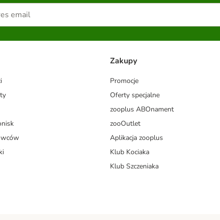
Zakupy
i
Promocje
ty
Oferty specjalne
zooplus ABOnament
onisk
zooOutlet
dowców
Aplikacja zooplus
ki
Klub Kociaka
Klub Szczeniaka