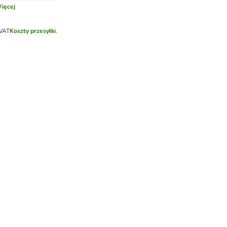
ięcej
 VAT
Koszty przesyłki
.