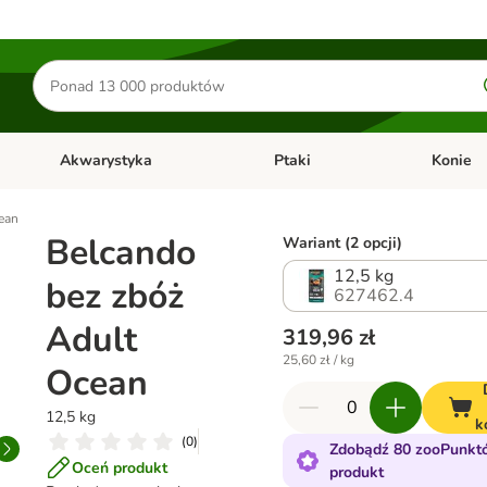
Szukaj
produktów
Akwarystyka
Ptaki
Konie
y
Otwórz menu kategorii: Małe zwierzęta
Otwórz menu kategorii: Akwaryst
Otwórz men
ean
Belcando
Wariant (2 opcji)
12,5 kg
bez zbóż
627462.4
Adult
319,96 zł
25,60 zł / kg
Ocean
12,5 kg
k
(
0
)
Zdobądź 80 zooPunkt
Oceń produkt
produkt