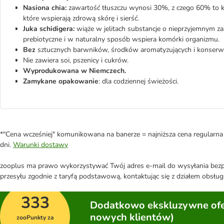
Nasiona chia:
zawartość tłuszczu wynosi 30%, z czego 60% to 
które wspierają zdrową skórę i sierść.
Juka schidigera:
wiąże w jelitach substancje o nieprzyjemnym zap
prebiotyczne i w naturalny sposób wspiera komórki organizmu.
Bez
sztucznych barwników, środków aromatyzujących i konserwu
Nie zawiera soi, pszenicy i cukrów.
Wyprodukowana w Niemczech.
Zamykane opakowanie
: dla codziennej świeżości.
*"Cena wcześniej" komunikowana na banerze = najniższa cena regularna 
dni.
Warunki dostawy
zooplus ma prawo wykorzystywać Twój adres e-mail do wysyłania bezpo
przesyłu zgodnie z taryfą podstawową, kontaktując się z działem obsługi
333
Dodatkowo ekskluzywne ofer
nowych klientów)
zooPunkty za