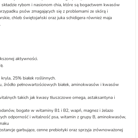
 składzie rybom i nasionom chia, które są bogactwem kwasów
rzypadku psów zmagających się z problemami ze skórą i
arskie, chleb świętojański oraz juka schidigera również maja
.
kszonej aktywności.
ą.
ryla, 25% białek roślinnych.
, źródło pełnowartościowych białek, aminokwasów i kwasów
witalnych takich jak kwasy tłuszczowe omega, astaksantyna i
danów, bogate w witaminy B1 i B2, wapń, magnez i żelazo
cych odporność i witalność psa, witamin z grupy B, aminokwasów,
smaku
bstancje garbujące, cenne prebiotyki oraz sprzyja zrównoważonej