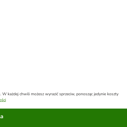
W każdej chwili możesz wyrazić sprzeciw, ponosząc jedynie koszty
ości
la