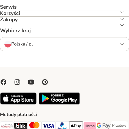
Serwis
Korzyści
Zakupy
Wybierz kraj
Polska / pl
Metody płatności
Przelew
Przelew 
Przelewy24 Payment Method
Blik Payment Method
MasterCard Payment Method
Visa Payment Method
PayPal Payment Method
Apple Pay Payment Method
Klarna Payment Method
Google Pay Paym