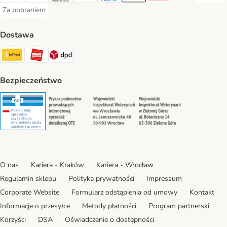
Za pobraniem
Za pobraniem Payment Method
Dostawa
Paczkomat® Shipping Method
ORLEN Paczka Shipping Method
DPD Shipping Method
Bezpieczeństwo
Security
Security
Security
Security
O nas
Kariera - Kraków
Kariera - Wrocław
Regulamin sklepu
Polityka prywatności
Impressum
Corporate Website
Formularz odstąpienia od umowy
Kontakt
Informacje o przesyłce
Metody płatności
Program partnerski
Korzyści
DSA
Oświadczenie o dostępności