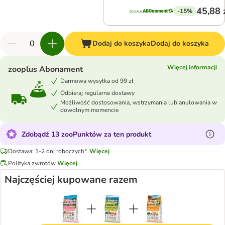
45,88 
-15%
Dodaj do koszyka
Dodaj do koszyka
Więcej informacji
zooplus Abonament
Darmowa wysyłka od 99 zł
Odbieraj regularne dostawy
Możliwość dostosowania, wstrzymania lub anulowania w
dowolnym momencie
Zdobądź 13 zooPunktów za ten produkt
Dostawa: 1-2 dni roboczych*.
Więcej
Polityka zwrotów
Więcej
Najczęściej kupowane razem