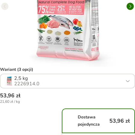
Wariant (3 opcji)
2,5 kg
2226914.0
53,96 zł
21,60 zł / kg
Dostawa
53,96 zł
pojedyncza