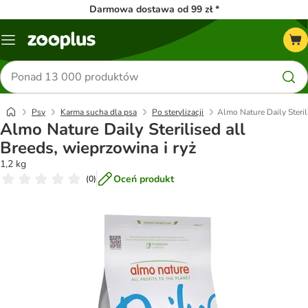
Darmowa dostawa od 99 zł *
Menu
Szukaj
produktów
Psy
Karma sucha dla psa
Po sterylizacji
Almo Nature Daily Steril
Almo Nature Daily Sterilised all
Breeds, wieprzowina i ryż
1,2 kg
Oceń produkt
(
0
)