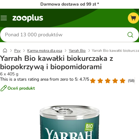
Darmowa dostawa od 99 zł *
Menu
Szukaj
produktów
Psy
Karma mokra dla psa
Yarrah Bio
Yarrah Bio kawałki biokurcz
Yarrah Bio kawałki biokurczaka z
biopokrzywą i biopomidorami
6 x 405 g
This is a stars rating area from zero to 5: 4.7/5
(
58
)
Oceń produkt