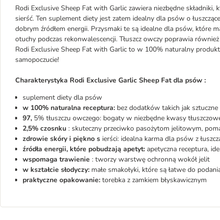
Rodi Exclusive Sheep Fat with Garlic zawiera niezbędne składniki, 
sierść. Ten suplement diety jest zatem idealny dla psów o łuszczące
dobrym źródłem energii. Przysmaki te są idealne dla psów, które ma
otuchy podczas rekonwalescencji. Tłuszcz owczy poprawia również
Rodi Exclusive Sheep Fat with Garlic to w 100% naturalny produk
samopoczucie!
Charakterystyka Rodi Exclusive Garlic Sheep Fat dla psów :
suplement diety dla psów
w 100% naturalna receptura:
bez dodatków takich jak sztuczne
97,
5% tłuszczu owczego: bogaty w niezbędne kwasy tłuszczowe 
2,5% czosnku
: skuteczny przeciwko pasożytom jelitowym, pomag
zdrowie skóry i piękno s
ierści: idealna karma dla psów z łuszcz
źródła energii, które pobudzają apetyt:
apetyczna receptura, id
wspomaga trawienie
: tworzy warstwę ochronną wokół jelit
w kształcie słodyczy:
małe smakołyki, które są łatwe do podani
praktyczne opakowanie:
torebka z zamkiem błyskawicznym