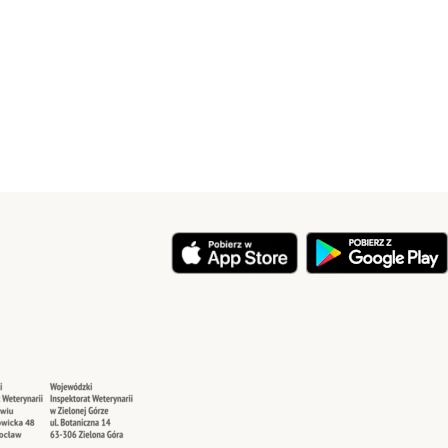
y
Security
Security