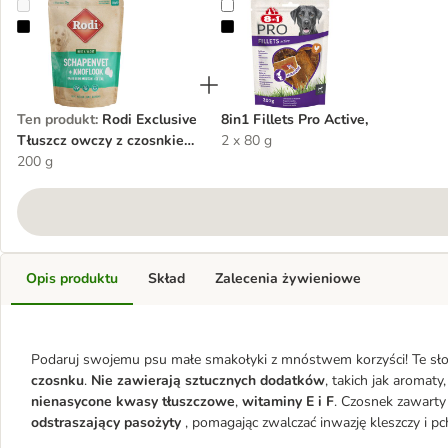
Rodi Exclusive Tłuszcz owczy z czosnkiem dla psów
8in1 Fillets Pro Active,
Ten produkt
:
Rodi Exclusive
8in1 Fillets Pro Active,
Tłuszcz owczy z czosnkiem
2 x 80 g
dla psów
200 g
Opis produktu
Skład
Zalecenia żywieniowe
Podaruj swojemu psu małe smakołyki z mnóstwem korzyści! Te sło
czosnku
.
Nie zawierają sztucznych dodatków
, takich jak aromat
nienasycone kwasy tłuszczowe
,
witaminy E i F
. Czosnek zawarty
odstraszający pasożyty
, pomagając zwalczać inwazję kleszczy i p