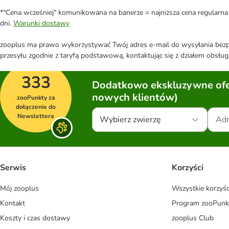
*"Cena wcześniej" komunikowana na banerze = najniższa cena regularna 
dni.
Warunki dostawy
zooplus ma prawo wykorzystywać Twój adres e-mail do wysyłania bezpo
przesyłu zgodnie z taryfą podstawową, kontaktując się z działem obsługi
333
Dodatkowo ekskluzywne ofer
nowych klientów)
zooPunkty za
dołączenie do
Newslettera
Wybierz zwierzę
Serwis
Korzyści
Mój zooplus
Wszystkie korzyśc
Kontakt
Program zooPunk
Koszty i czas dostawy
zooplus Club