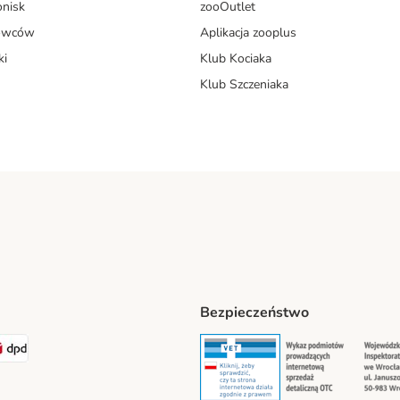
onisk
zooOutlet
dowców
Aplikacja zooplus
ki
Klub Kociaka
Klub Szczeniaka
Bezpieczeństwo
t® Shipping Method
LEN Paczka Shipping Method
DPD Shipping Method
Security
Securit