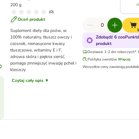
200 g
(
0
)
Oceń produkt
Suplement diety dla psów, w
100% naturalny, tłuszcz owczy i
Zdobądź 6 zooPunktó
czosnek, nienasycone kwasy
produkt
tłuszczowe, witaminy E i F,
Dostawa: 1-2 dni roboczych*.
zdrowa skóra i piękna sierść,
Polityka zwrotów
Więcej
pomaga zmniejszyć inwazję pcheł i
Wszystkie ceny zawierają podate
kleszczy
Czytaj cały opis ▼