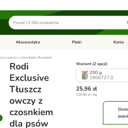
Szukaj
produktów
Akwarystyka
Ptaki
Konie
y
Otwórz menu kategorii: Małe zwierzęta
Otwórz menu kategorii: Akwaryst
Otwórz men
uszcz owczy z czosnkiem dla psów
Rodi
Wariant (2 opcji)
200 g
Exclusive
1806727.0
Tłuszcz
25,96 zł
129,80 zł / kg
owczy z
czosnkiem
Dost
poje
dla psów