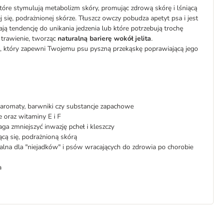
które stymulują metabolizm skóry, promując zdrową skórę i lśniącą
j się, podrażnionej skórze. Tłuszcz owczy pobudza apetyt psa i jest
ją tendencję do unikania jedzenia lub które potrzebują trochę
 trawienie, tworząc
naturalną barierę wokół jelita
.
t, który zapewni Twojemu psu pyszną przekąskę poprawiającą jego
 aromaty, barwniki czy substancje zapachowe
oraz witaminy E i F
a zmniejszyć inwazję pcheł i kleszczy
ącą się, podrażnioną skórą
ealna dla "niejadków" i psów wracających do zdrowia po chorobie
a