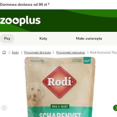
Darmowa dostawa od 99 zł *
Psy
Koty
Małe zwierzęta
Otwórz menu kategorii: Psy
Otwórz menu kategorii: Kot
Koty
Przysmaki dla kota
Przysmaki naturalne
Rodi Exclusive Tł