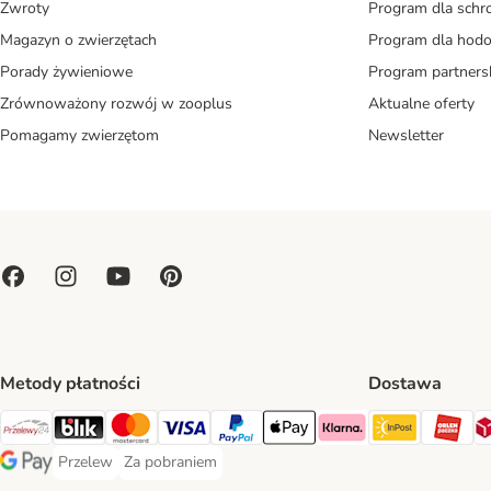
Zwroty
Program dla schr
Magazyn o zwierzętach
Program dla ho
Porady żywieniowe
Program partners
Zrównoważony rozwój w zooplus
Aktualne oferty
Pomagamy zwierzętom
Newsletter
Metody płatności
Dostawa
Paczkoma
OR
Przelewy24 Payment Method
Blik Payment Method
MasterCard Payment Method
Visa Payment Method
PayPal Payment Method
Apple Pay Payment Method
Klarna Payment Method
Przelew
Za pobraniem
Przelew Payment Method
Za pobraniem Payment Method
Google Pay Payment Method