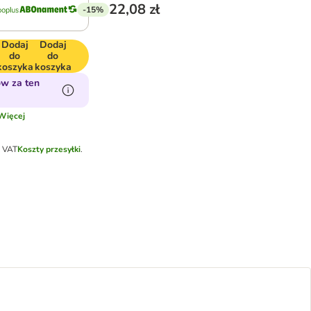
22,08 zł
-15%
Dodaj
Dodaj
do
do
koszyka
koszyka
w za ten
Więcej
k VAT
Koszty przesyłki
.