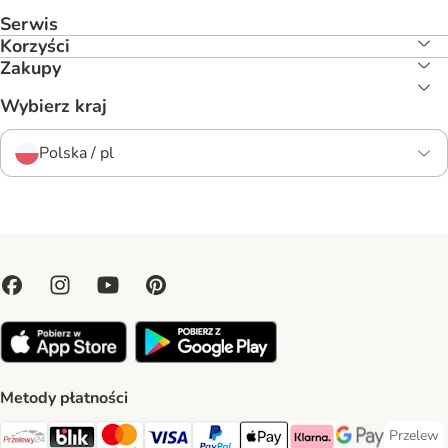
Serwis
Korzyści
Zakupy
Wybierz kraj
Polska / pl
Metody płatności
Przelew
Przelew 
Przelewy24 Payment Method
Blik Payment Method
MasterCard Payment Method
Visa Payment Method
PayPal Payment Method
Apple Pay Payment Method
Klarna Payment Method
Google Pay Paym