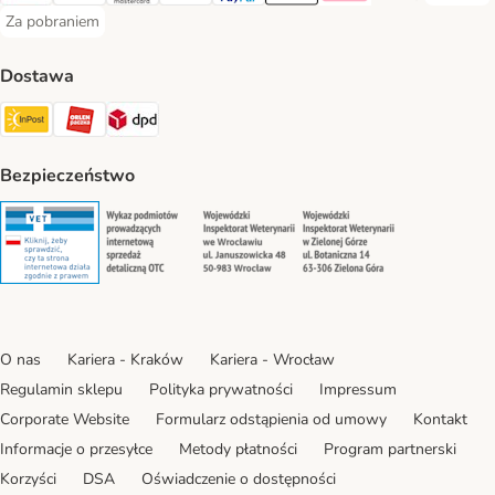
Za pobraniem
Za pobraniem Payment Method
Dostawa
Paczkomat® Shipping Method
ORLEN Paczka Shipping Method
DPD Shipping Method
Bezpieczeństwo
Security
Security
Security
Security
O nas
Kariera - Kraków
Kariera - Wrocław
Regulamin sklepu
Polityka prywatności
Impressum
Corporate Website
Formularz odstąpienia od umowy
Kontakt
Informacje o przesyłce
Metody płatności
Program partnerski
Korzyści
DSA
Oświadczenie o dostępności