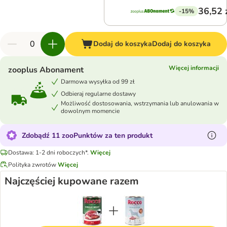
36,52 
-15%
Dodaj do koszyka
Dodaj do koszyka
Więcej informacji
zooplus Abonament
Darmowa wysyłka od 99 zł
Odbieraj regularne dostawy
Możliwość dostosowania, wstrzymania lub anulowania w
dowolnym momencie
Zdobądź 11 zooPunktów za ten produkt
Dostawa: 1-2 dni roboczych*.
Więcej
Polityka zwrotów
Więcej
Najczęściej kupowane razem