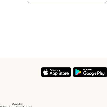
y
Security
Security