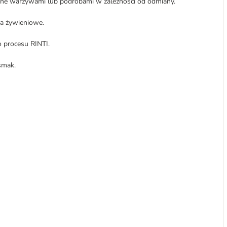
ione warzywami lub podrobami w zależności od odmiany.
a żywieniowe.
 procesu RINTI.
smak.