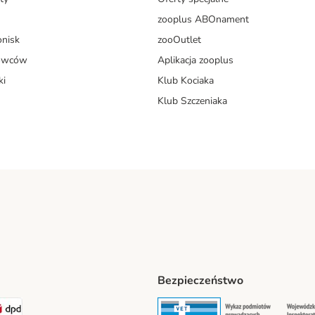
zooplus ABOnament
onisk
zooOutlet
dowców
Aplikacja zooplus
ki
Klub Kociaka
Klub Szczeniaka
Bezpieczeństwo
t® Shipping Method
LEN Paczka Shipping Method
DPD Shipping Method
Security
Securit