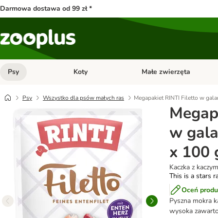
Darmowa dostawa od 99 zł *
Psy
Koty
Małe zwierzęta
Otwórz menu kategorii: Psy
Otwórz menu kategorii: Kot
Psy
Wszystko dla psów małych ras
Megapakiet RINTI Filetto w galar
Megapa
w gala
x 100 
Kaczka z kaczym
This is a stars r
Oceń produ
Pyszna mokra ka
wysoka zawarto