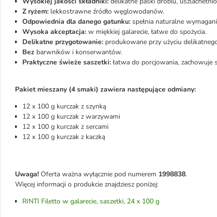
Wysokiej jakości składniki:
delikatne paski drobiu, uszlachetn
Z ryżem:
lekkostrawne źródło węglowodanów.
Odpowiednia dla danego gatunku:
spełnia naturalne wymagani
Wysoka akceptacja:
w miękkiej galarecie, łatwe do spożycia.
Delikatne przygotowanie:
produkowane przy użyciu delikatnego
Bez
barwników i konserwantów.
Praktyczne świeże saszetki:
łatwa do porcjowania, zachowuje 
Pakiet mieszany (4 smaki) zawiera następujące odmiany:
12 x 100 g kurczak z szynką
12 x 100 g kurczak z warzywami
12 x 100 g kurczak z sercami
12 x 100 g kurczak z kaczką
Uwaga!
Oferta ważna wyłącznie pod numerem
1998838
.
Więcej informacji o produkcie znajdziesz poniżej:
RINTI Filetto w galarecie, saszetki, 24 x 100 g