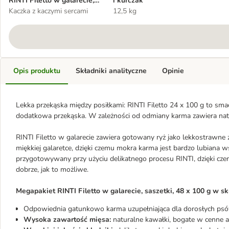
RINTI Filetto w galarecie,
i kurczak
saszetki, 48 x 100 g
Kaczka z kaczymi sercami
12,5 kg
Opis produktu
Składniki analityczne
Opinie
Lekka przekąska między posiłkami: RINTI Filetto 24 x 100 g to smac
dodatkowa przekąska. W zależności od odmiany karma zawiera natu
RINTI Filetto w galarecie zawiera gotowany ryż jako lekkostrawn
miękkiej galaretce, dzięki czemu mokra karma jest bardzo lubiana w
przygotowywany przy użyciu delikatnego procesu RINTI, dzięki cze
dobrze, jak to możliwe.
Megapakiet RINTI Filetto w galarecie, saszetki, 48 x 100 g w sk
Odpowiednia gatunkowo karma uzupełniająca dla dorosłych psó
Wysoka zawartość mięsa:
naturalne kawałki, bogate w cenne a