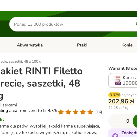
Szukaj
produktów
Akwarystyka
Ptaki
Konie
y
Otwórz menu kategorii: Małe zwierzęta
Otwórz menu kategorii: Akwaryst
Otwórz men
ecie, saszetki, 48 x 100 g
kiet RINTI Filetto
Wariant (8 opc
Kaczka
recie, saszetki, 48
19988
g
-3.32%
pojedync
202,96 zł
i sercami
42,28 zł / kg
ating area from zero to 5: 4.7/5
(
16
)
kt
rma dla psów, wysokiej jakości karma uzupełniająca,
ść mięsa, z lekkostrawnym ryżem, niskotłuszczowa
Zdobądź