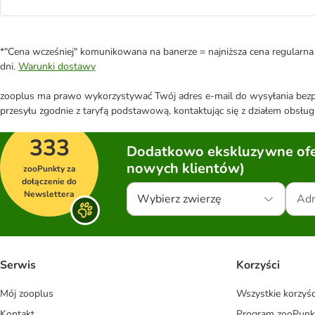
*"Cena wcześniej" komunikowana na banerze = najniższa cena regularna 
dni.
Warunki dostawy
zooplus ma prawo wykorzystywać Twój adres e-mail do wysyłania bezpo
przesyłu zgodnie z taryfą podstawową, kontaktując się z działem obsługi
333
Dodatkowo ekskluzywne ofer
nowych klientów)
zooPunkty za
dołączenie do
Newslettera
Wybierz zwierzę
Serwis
Korzyści
Mój zooplus
Wszystkie korzyśc
Kontakt
Program zooPunk