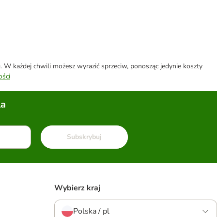
W każdej chwili możesz wyrazić sprzeciw, ponosząc jedynie koszty
ości
la
Subskrybuj
Wybierz kraj
Polska / pl