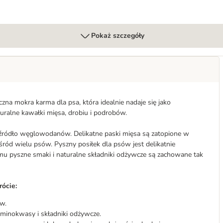
Pokaż szczegóły
zna mokra karma dla psa, która idealnie nadaje się jako
ralne kawałki mięsa, drobiu i podrobów.
e źródło węglowodanów. Delikatne paski mięsa są zatopione w
śród wielu psów. Pyszny posiłek dla psów jest delikatnie
mu pyszne smaki i naturalne składniki odżywcze są zachowane tak
rócie:
w.
minokwasy i składniki odżywcze.