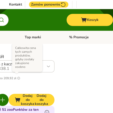
Kontakt
Zamów ponownie
Koszyk
Top marki
% Promocje
yka
u kategorii: Ptaki
Otwórz menu kategorii: Konie
Otwórz menu kategorii: Top m
Całkowita cena
tych samych
produktów,
ji)
gdyby zostały
zakupione
 z kaczymi sercami
osobno
38.1
zo
209,92 zł
Dodaj
Dodaj
do
do
koszyka
koszyka
 51 zooPunktów za ten