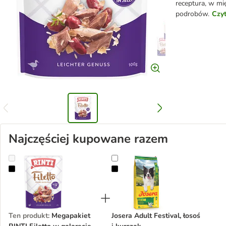
receptura, w mię
podrobów.
Czyt
Najczęściej kupowane razem
Megapakiet RINTI Filetto w galarecie, saszetki, 48 x 100 g
Josera Adult Festival, łosoś i kurc
Ten produkt
:
Megapakiet
Josera Adult Festival, łosoś