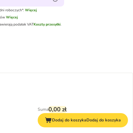
dni roboczych*.
Więcej
tów
Więcej
awierają podatek VAT
Koszty przesyłki
.
0,00 zł
Suma
Dodaj do koszyka
Dodaj do koszyka