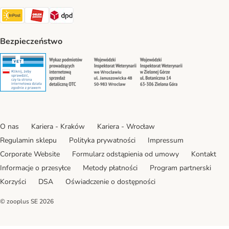
Paczkomat® Shipping Method
ORLEN Paczka Shipping Method
DPD Shipping Method
Bezpieczeństwo
Security
Security
Security
Security
O nas
Kariera - Kraków
Kariera - Wrocław
Regulamin sklepu
Polityka prywatności
Impressum
Corporate Website
Formularz odstąpienia od umowy
Kontakt
Informacje o przesyłce
Metody płatności
Program partnerski
Korzyści
DSA
Oświadczenie o dostępności
© zooplus SE
2026