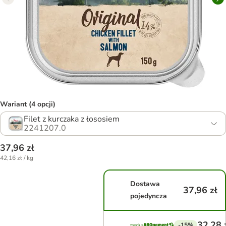
Wariant (4 opcji)
Filet z kurczaka z łososiem
2241207.0
37,96 zł
42,16 zł / kg
Dostawa
37,96 zł
pojedyncza
32,28 
-15%