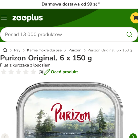
Darmowa dostawa od 99 zł *
Menu
Szukaj
produktów
Psy
Karma mokra dla psa
Purizon
Purizon Original, 6 x 150 g
Purizon Original, 6 x 150 g
Filet z kurczaka z łososiem
Oceń produkt
(
0
)