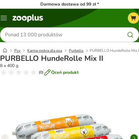
Darmowa dostawa od 99 zł *
Menu
Szukaj
produktów
Psy
Karma mokra dla psa
Purbello
PURBELLO HundeRolle Mix I
PURBELLO HundeRolle Mix II
8 x 400 g
Oceń produkt
(
0
)