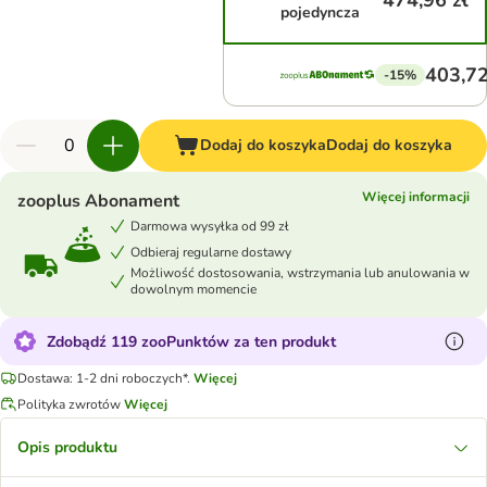
474,96 zł
pojedyncza
403,72
-15%
Dodaj do koszyka
Dodaj do koszyka
Więcej informacji
zooplus Abonament
Darmowa wysyłka od 99 zł
Odbieraj regularne dostawy
Możliwość dostosowania, wstrzymania lub anulowania w
dowolnym momencie
Zdobądź 119 zooPunktów za ten produkt
Dostawa: 1-2 dni roboczych*.
Więcej
Polityka zwrotów
Więcej
Opis produktu