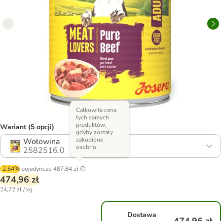
Całkowita cena
tych samych
produktów,
Wariant (5 opcji)
gdyby zostały
zakupione
Wołowina
osobno
2582516.0
-2.64%
pojedynczo
487,84 zł
474,96 zł
24,72 zł / kg
Dostawa