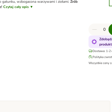
 gatunku, wzbogacona warzywami i ziołami.
Zrób
z!
Czytaj cały opis ▼
Zdobądź
produkt
Dostawa: 1-2 
Polityka zwro
Wszystkie ceny z