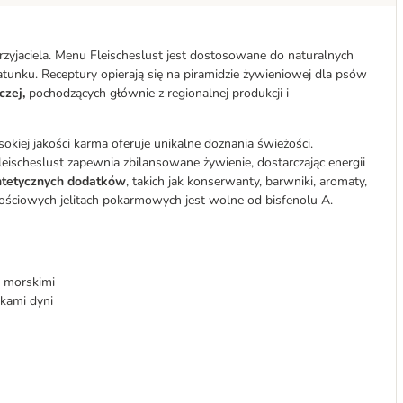
yjaciela. Menu Fleischeslust jest dostosowane do naturalnych
atunku. Receptury opierają się na piramidzie żywieniowej dla psów
czej,
pochodzących głównie z regionalnej produkcji i
sokiej jakości karma oferuje unikalne doznania świeżości.
ischeslust zapewnia zbilansowane żywienie, dostarczając energii
ntetycznych dodatków
, takich jak konserwanty, barwniki, aromaty,
ościowych jelitach pokarmowych jest wolne od bisfenolu A.
i morskimi
tkami dyni