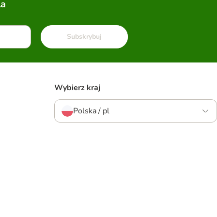
la
Subskrybuj
Wybierz kraj
Polska / pl