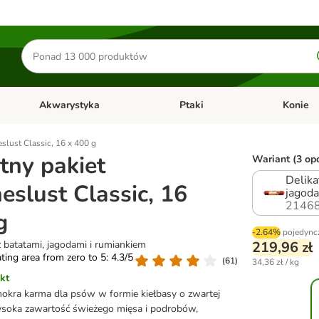
Szukaj
produktów
Akwarystyka
Ptaki
Konie
y
Otwórz menu kategorii: Małe zwierzęta
Otwórz menu kategorii: Akwaryst
Otwórz men
eslust Classic, 16 x 400 g
tny pakiet
Wariant (3 opc
Delika
heslust Classic, 16
jagoda
21468
g
-2.64%
pojedync
z batatami, jagodami i rumiankiem
219,96 zł
ating area from zero to 5: 4.3/5
(
61
)
34,36 zł / kg
kt
okra karma dla psów w formie kiełbasy o zwartej
ysoka zawartość świeżego mięsa i podrobów,