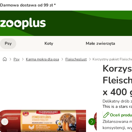
Darmowa dostawa od 99 zł *
Psy
Koty
Małe zwierzęta
Otwórz menu kategorii: Psy
Otwórz menu kategorii: Kot
Psy
Karma mokra dla psa
Fleischeslust
Korzystny pakiet Fleisch
Korzys
Fleisc
x 400 
Delikatny drób 
This is a stars r
Oceń produ
Zbilansowana m
konsystencji, w