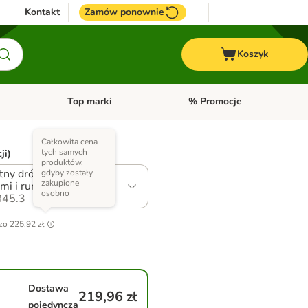
Kontakt
Zamów ponownie
Koszyk
Top marki
% Promocje
yka
u kategorii: Ptaki
Otwórz menu kategorii: Konie
Otwórz menu kategorii: Top m
Całkowita cena
tych samych
ji)
produktów,
tny drób z batatami,
gdyby zostały
zakupione
mi i rumiankiem
osobno
45.3
zo
225,92 zł
Dostawa
219,96 zł
pojedyncza