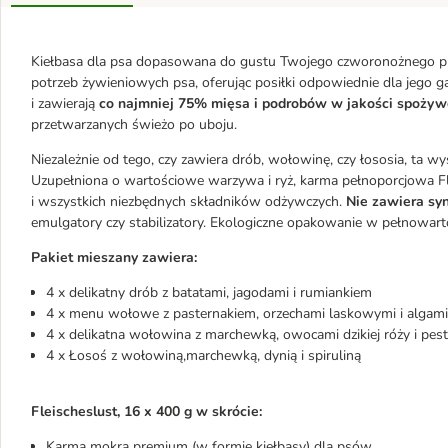
Kiełbasa dla psa dopasowana do gustu Twojego czworonożnego prz
potrzeb żywieniowych psa, oferując posiłki odpowiednie dla jego g
i zawierają
co najmniej 75% mięsa i podrobów w jakości spożyw
przetwarzanych świeżo po uboju.
Niezależnie od tego, czy zawiera drób, wołowinę, czy łososia, ta wy
Uzupełniona o wartościowe warzywa i ryż, karma pełnoporcjowa Fle
i wszystkich niezbędnych składników odżywczych.
Nie zawiera sy
emulgatory czy stabilizatory. Ekologiczne opakowanie w pełnowart
Pakiet mieszany zawiera:
4 x delikatny drób z batatami, jagodami i rumiankiem
4 x menu wołowe z pasternakiem, orzechami laskowymi i algam
4 x delikatna wołowina z marchewką, owocami dzikiej róży i pes
4 x Łosoś z wołowiną,marchewką, dynią i spiruliną
Fleischeslust, 16 x 400 g w skrócie:
Karma mokra premium (w formie kiełbasy) dla psów.