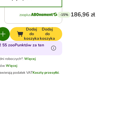
186,96 zł
-15%
Dodaj
Dodaj
do
do
koszyka
koszyka
 55 zooPunktów za ten
dni roboczych*.
Więcej
tów
Więcej
awierają podatek VAT
Koszty przesyłki
.