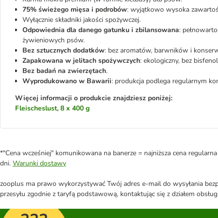
75% świeżego mięsa i podrobów
: wyjątkowo wysoka zawartoś
Wyłącznie składniki jakości spożywczej.
Odpowiednia dla danego gatunku i zbilansowana
: pełnowart
żywieniowych psów.
Bez sztucznych dodatków
: bez aromatów, barwników i konserw
Zapakowana w jelitach spożywczych
: ekologiczny, bez bisfeno
Bez badań na zwierzętach
.
Wyprodukowano w Bawarii
: produkcja podlega regularnym kon
Więcej informacji o produkcie znajdziesz poniżej:
Fleischeslust, 8 x 400 g
*"Cena wcześniej" komunikowana na banerze = najniższa cena regularna 
dni.
Warunki dostawy
zooplus ma prawo wykorzystywać Twój adres e-mail do wysyłania bezpo
przesyłu zgodnie z taryfą podstawową, kontaktując się z działem obsługi