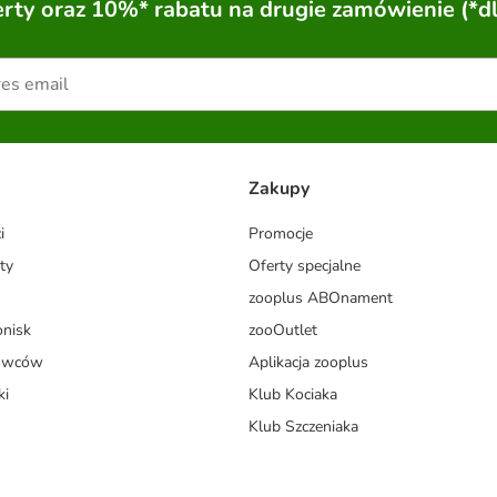
ty oraz 10%* rabatu na drugie zamówienie (*d
Zakupy
i
Promocje
ty
Oferty specjalne
zooplus ABOnament
onisk
zooOutlet
dowców
Aplikacja zooplus
ki
Klub Kociaka
Klub Szczeniaka