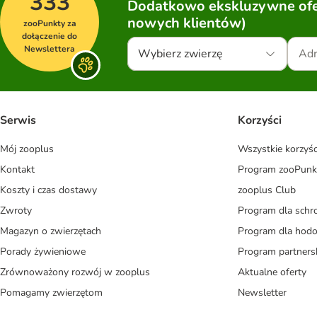
333
Dodatkowo ekskluzywne ofer
nowych klientów)
zooPunkty za
dołączenie do
Newslettera
Wybierz zwierzę
Serwis
Korzyści
Mój zooplus
Wszystkie korzyśc
Kontakt
Program zooPunk
Koszty i czas dostawy
zooplus Club
Zwroty
Program dla schr
Magazyn o zwierzętach
Program dla ho
Porady żywieniowe
Program partners
Zrównoważony rozwój w zooplus
Aktualne oferty
Pomagamy zwierzętom
Newsletter