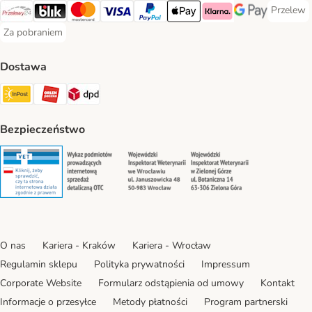
Przelew
Przelew 
Przelewy24 Payment Method
Blik Payment Method
MasterCard Payment Method
Visa Payment Method
PayPal Payment Method
Apple Pay Payment Method
Klarna Payment Method
Google Pay Paym
Za pobraniem
Za pobraniem Payment Method
Dostawa
Paczkomat® Shipping Method
ORLEN Paczka Shipping Method
DPD Shipping Method
Bezpieczeństwo
Security
Security
Security
Security
O nas
Kariera - Kraków
Kariera - Wrocław
Regulamin sklepu
Polityka prywatności
Impressum
Corporate Website
Formularz odstąpienia od umowy
Kontakt
Informacje o przesyłce
Metody płatności
Program partnerski