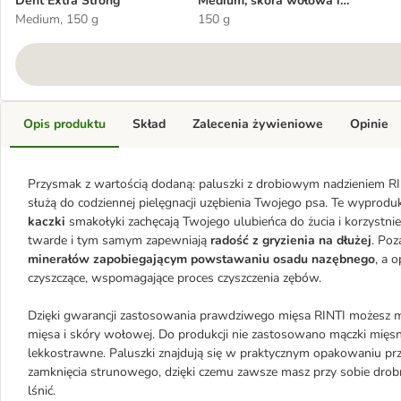
Dent Extra Strong
Medium, skóra wołowa i
Medium, 150 g
kurczak
150 g
Opis produktu
Skład
Zalecenia żywieniowe
Opinie
Przysmak z wartością dodaną: paluszki z drobiowym nadzieniem RIN
służą do codziennej pielęgnacji uzębienia Twojego psa. Te wypro
kaczki
smakołyki zachęcają Twojego ulubieńca do żucia i korzystni
twarde i tym samym zapewniają
radość z gryzienia na dłużej
. Po
minerałów zapobiegającym powstawaniu osadu nazębnego
, a 
czyszczące, wspomagające proces czyszczenia zębów.
Dzięki gwarancji zastosowania prawdziwego mięsa RINTI możesz mi
mięsa i skóry wołowej. Do produkcji nie zastosowano mączki mięsne
lekkostrawne. Paluszki znajdują się w praktycznym opakowaniu 
zamknięcia strunowego, dzięki czemu zawsze masz przy sobie drobn
lśnić.