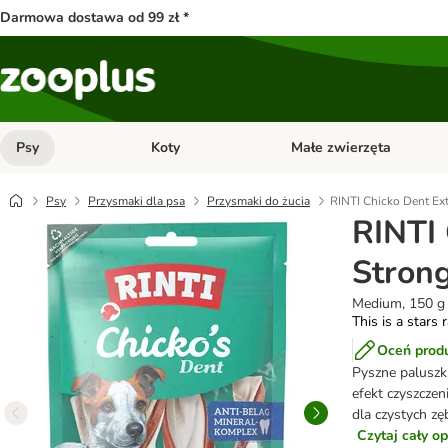
Darmowa dostawa od 99 zł *
Psy
Koty
Małe zwierzęta
Otwórz menu kategorii: Psy
Otwórz menu kategorii: Kot
Psy
Przysmaki dla psa
Przysmaki do żucia
RINTI Chicko Dent Ext
RINTI 
Stron
Medium, 150 g
This is a stars 
Oceń prod
Pyszne paluszki
efekt czyszczen
dla czystych z
Czytaj cały o