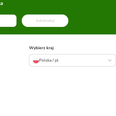
la
Subskrybuj
Wybierz kraj
Polska / pl