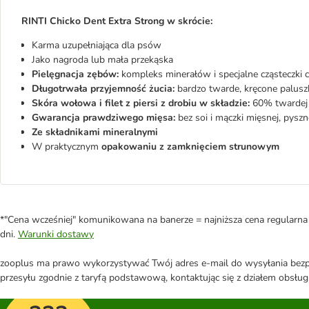
RINTI C
hicko Dent Extra Strong w sk
rócie:
Karma uzupełniająca dla psów
Jako nagroda lub mała przekąska
Pielęgnacja zębów:
kompleks minerałów i specjalne cząsteczki 
Długotrwała przyjemność żucia:
bardzo twarde, kręcone palusz
Skóra wołowa i filet z piersi z drobiu w składzie:
60% twardej s
Gwarancja prawdziwego mięsa:
bez soi i mączki mięsnej, pysz
Ze składnikami mineralnymi
W praktycznym
opakowaniu z zamknięciem strunowym
*"Cena wcześniej" komunikowana na banerze = najniższa cena regularna 
dni.
Warunki dostawy
zooplus ma prawo wykorzystywać Twój adres e-mail do wysyłania bezpo
przesyłu zgodnie z taryfą podstawową, kontaktując się z działem obsługi