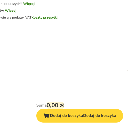
ni roboczych*.
Więcej
tów
Więcej
awierają podatek VAT
Koszty przesyłki
.
0,00 zł
Suma
Dodaj do koszyka
Dodaj do koszyka