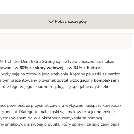
Pokaż szczegóły
TI Chicko Dent Extra Strong są nie tylko smaczne, lecz także
dukowane w
60% ze skóry wołowej
, a w
34% z filetu z
e wpływają na zdrowie jego uzębienia. Kręcone paluszki są bardzo
za tym prezentowany przysmak został wzbogacony
kompleksem
oprócz tego w jego składzie znajdują się specjalne cząsteczki
eć pewność, że przysmak zawiera wyłącznie najlepsze kawałeczki
j ani soi. Dlatego te małe kąski są smakowite, a jednocześnie
przystosowanym do wielokrotnego zamykania za pomocą
y smakołyk dla swojego pupila, który sprawi, że jego zęby będą