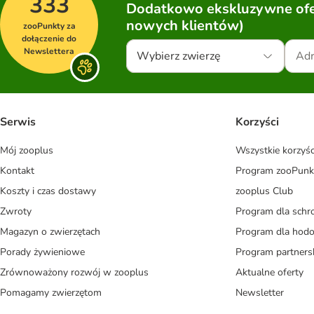
333
Dodatkowo ekskluzywne ofer
nowych klientów)
zooPunkty za
dołączenie do
Newslettera
Wybierz zwierzę
Serwis
Korzyści
Mój zooplus
Wszystkie korzyśc
Kontakt
Program zooPunk
Koszty i czas dostawy
zooplus Club
Zwroty
Program dla schr
Magazyn o zwierzętach
Program dla ho
Porady żywieniowe
Program partners
Zrównoważony rozwój w zooplus
Aktualne oferty
Pomagamy zwierzętom
Newsletter