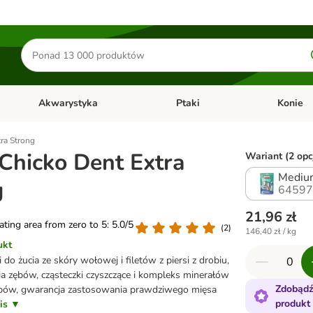
Szukaj
produktów
Akwarystyka
Ptaki
Konie
y
Otwórz menu kategorii: Małe zwierzęta
Otwórz menu kategorii: Akwaryst
Otwórz men
ra Strong
Chicko Dent Extra
Wariant (2 opc
Mediu
g
64597
21,96 zł
rating area from zero to 5: 5.0/5
(
2
)
146,40 zł / kg
ukt
 do żucia ze skóry wołowej i filetów z piersi z drobiu,
ia zębów, cząsteczki czyszczące i kompleks minerałów
Zdobądź
ębów, gwarancja zastosowania prawdziwego mięsa
produkt
pis ▼