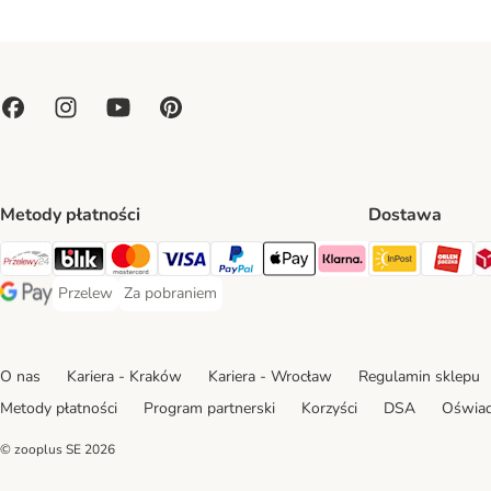
Metody płatności
Dostawa
Paczkoma
OR
Przelewy24 Payment Method
Blik Payment Method
MasterCard Payment Method
Visa Payment Method
PayPal Payment Method
Apple Pay Payment Method
Klarna Payment Method
Przelew
Za pobraniem
Przelew Payment Method
Za pobraniem Payment Method
Google Pay Payment Method
O nas
Kariera - Kraków
Kariera - Wrocław
Regulamin sklepu
Metody płatności
Program partnerski
Korzyści
DSA
Oświad
© zooplus SE
2026