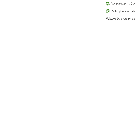
Dostawa: 1-2 d
Polityka zwro
Wszystkie ceny z
wołowa i kurczak