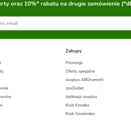
ty oraz 10%* rabatu na drugie zamówienie (*d
Zakupy
i
Promocje
ty
Oferty specjalne
zooplus ABOnament
onisk
zooOutlet
dowców
Aplikacja zooplus
ki
Klub Kociaka
Klub Szczeniaka