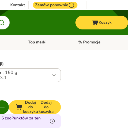
Kontakt
Zamów ponownie
Koszyk
Top marki
% Promocje
yka
u kategorii: Ptaki
Otwórz menu kategorii: Konie
Otwórz menu kategorii: Top m
ji)
m, 150 g
3.1
Dodaj
Dodaj
do
do
koszyka
koszyka
 5 zooPunktów za ten