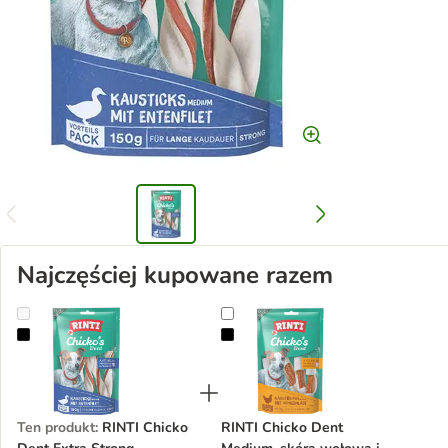
Najczęściej kupowane razem
RINTI Chicko Dent Extra Strong
RINTI Chicko Dent Medium, skóra 
Ten produkt
:
RINTI Chicko
RINTI Chicko Dent