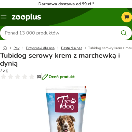
Darmowa dostawa od 99 zł *
Menu
Szukaj
produktów
Psy
Przysmaki dla psa
Pasta dla psa
Tubidog serowy krem z mar
Tubidog serowy krem z marchewką i
dynią
75 g
Oceń produkt
(
0
)