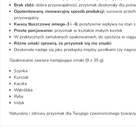
Brak zbóż:
dobra przyswajalność, przysmak doskonały dla psów z 
Opatentowany, innowacyjny sposób produkcji:
surowce przechod
przyswajalny
Kwasy tłuszczowe omega-3 i -6:
pozytywnie wpływa na stan skó
Proste porcjowanie:
przysmak w kształcie małych kostek
W praktycznych zamykanych opakowaniach, do spożycia w ciągu 
Różne smaki sprawią, że przysmak się nie znudzi
Doskonale nadaje się jako przekąska między posiłkami czy nagro
Opakowanie zawiera następujące smaki (9 x 35 g):
Szynka
Kurczak
Kaczka
Wątróbka
Ryby
Indyk
Naturalny i zdrowy przysmak dla Twojego czworonożnego towarzy