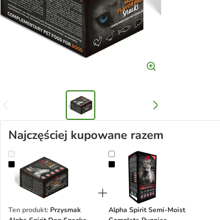
Najczęściej kupowane razem
Przysmak Alpha Spirit Dog Snacks Mixbox
Alpha Spirit Semi-Moist Complete
Ten produkt
:
Przysmak
Alpha Spirit Semi-Moist