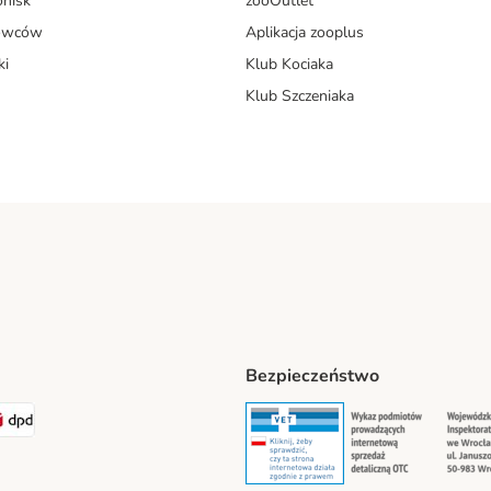
onisk
zooOutlet
dowców
Aplikacja zooplus
ki
Klub Kociaka
Klub Szczeniaka
Bezpieczeństwo
t® Shipping Method
LEN Paczka Shipping Method
DPD Shipping Method
Security
Securit