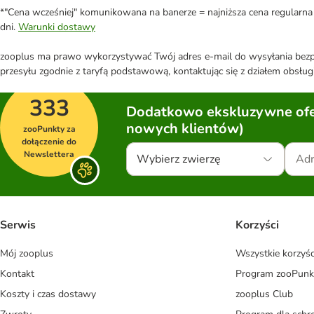
*"Cena wcześniej" komunikowana na banerze = najniższa cena regularna 
dni.
Warunki dostawy
zooplus ma prawo wykorzystywać Twój adres e-mail do wysyłania bezpo
przesyłu zgodnie z taryfą podstawową, kontaktując się z działem obsługi
333
Dodatkowo ekskluzywne ofer
nowych klientów)
zooPunkty za
dołączenie do
Newslettera
Wybierz zwierzę
Serwis
Korzyści
Mój zooplus
Wszystkie korzyśc
Kontakt
Program zooPunk
Koszty i czas dostawy
zooplus Club