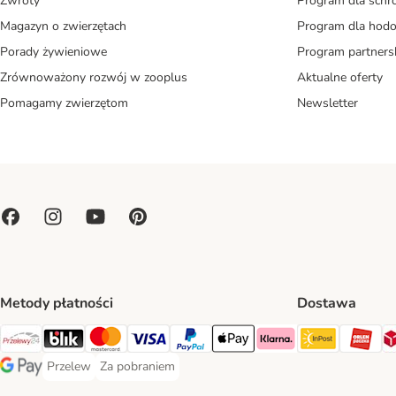
Zwroty
Program dla schr
Magazyn o zwierzętach
Program dla ho
Porady żywieniowe
Program partners
Zrównoważony rozwój w zooplus
Aktualne oferty
Pomagamy zwierzętom
Newsletter
Metody płatności
Dostawa
Paczkoma
OR
Przelewy24 Payment Method
Blik Payment Method
MasterCard Payment Method
Visa Payment Method
PayPal Payment Method
Apple Pay Payment Method
Klarna Payment Method
Przelew
Za pobraniem
Przelew Payment Method
Za pobraniem Payment Method
Google Pay Payment Method