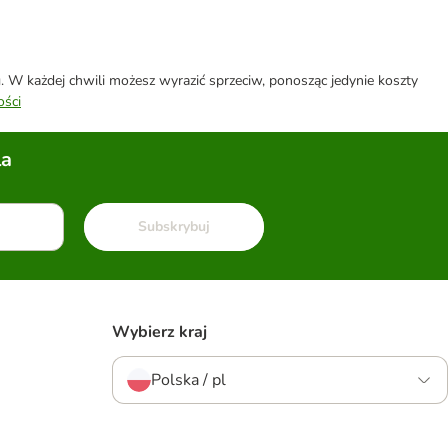
W każdej chwili możesz wyrazić sprzeciw, ponosząc jedynie koszty
ości
la
Subskrybuj
Wybierz kraj
Polska / pl