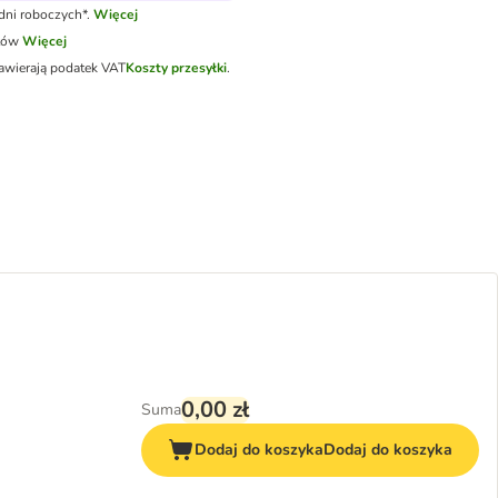
dni roboczych*.
Więcej
tów
Więcej
awierają podatek VAT
Koszty przesyłki
.
0,00 zł
Suma
Dodaj do koszyka
Dodaj do koszyka