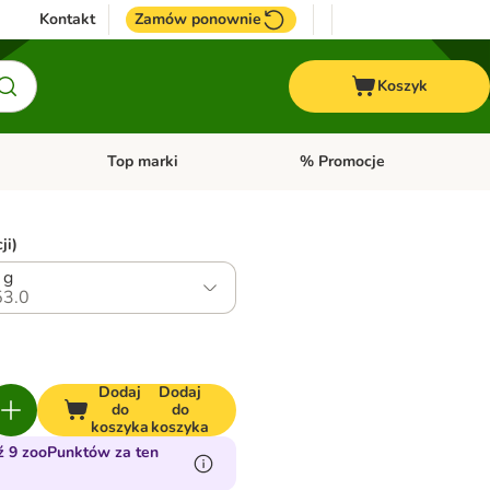
Kontakt
Zamów ponownie
Koszyk
Top marki
% Promocje
yka
u kategorii: Ptaki
Otwórz menu kategorii: Konie
Otwórz menu kategorii: Top m
ji)
 g
3.0
Dodaj
Dodaj
do
do
koszyka
koszyka
 9 zooPunktów za ten