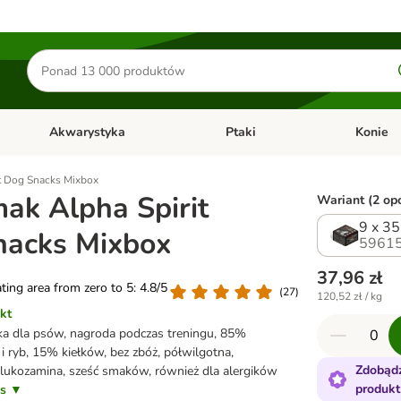
Szukaj
produktów
Akwarystyka
Ptaki
Konie
y
Otwórz menu kategorii: Małe zwierzęta
Otwórz menu kategorii: Akwaryst
Otwórz men
t Dog Snacks Mixbox
ak Alpha Spirit
Wariant (2 opc
9 x 35
nacks Mixbox
59615
37,96 zł
ating area from zero to 5: 4.8/5
(
27
)
120,52 zł / kg
kt
ka dla psów, nagroda podczas treningu, 85%
i ryb, 15% kiełków, bez zbóż, półwilgotna,
Zdobądź
glukozamina, sześć smaków, również dla alergików
produkt
is ▼