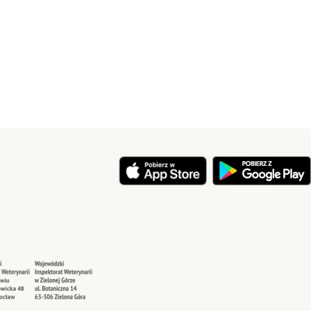
y
Security
Security