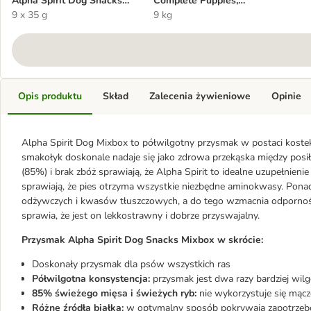
Alpha Spirit Dog Snacks
Complete Puppies,
Mixbox
9 x 35 g
półwilgotna karma dla psa
9 kg
Opis produktu
Skład
Zalecenia żywieniowe
Opinie
Alpha Spirit Dog Mixbox to półwilgotny przysmak w postaci kostek 
smakołyk doskonale nadaje się jako zdrowa przekąska między posi
(85%) i brak zbóż sprawiają, że Alpha Spirit to idealne uzupełnieni
sprawiają, że pies otrzyma wszystkie niezbędne aminokwasy. Ponad
odżywczych i kwasów tłuszczowych, a do tego wzmacnia odpornoś
sprawia, że jest on lekkostrawny i dobrze przyswajalny.
Przysmak Alpha Spirit Dog Snacks Mixbox w skrócie:
Doskonały przysmak dla psów wszystkich ras
Półwilgotna konsystencja:
przysmak jest dwa razy bardziej wil
85% świeżego mięsa i świeżych ryb:
nie wykorzystuje się mąc
Różne źródła białka:
w optymalny sposób pokrywają zapotrzebow