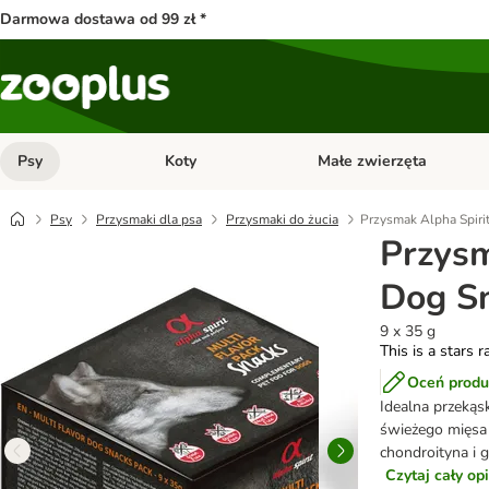
Darmowa dostawa od 99 zł *
Psy
Koty
Małe zwierzęta
Otwórz menu kategorii: Psy
Otwórz menu kategorii: Kot
Psy
Przysmaki dla psa
Przysmaki do żucia
Przysmak Alpha Spiri
Przysm
Dog S
9 x 35 g
This is a stars r
Oceń produ
Idealna przekąs
świeżego mięsa 
chondroityna i 
Czytaj cały op