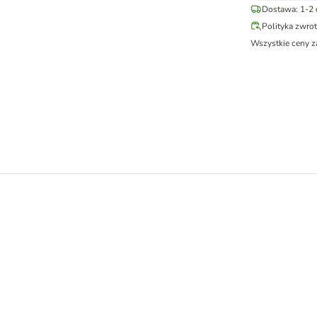
Dostawa: 1-2 
Polityka zwro
Wszystkie ceny z
 Puppies, półwilgotna karma dla psa