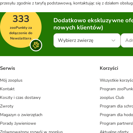
przesyłu zgodnie z taryfą podstawową, kontaktując się z działem obsługi
333
Dodatkowo ekskluzywne ofer
nowych klientów)
zooPunkty za
dołączenie do
Newslettera
Wybierz zwierzę
Serwis
Korzyści
Mój zooplus
Wszystkie korzyśc
Kontakt
Program zooPunk
Koszty i czas dostawy
zooplus Club
Zwroty
Program dla schr
Magazyn o zwierzętach
Program dla ho
Porady żywieniowe
Program partners
Zrównoważony rozwój w zooplus
Aktualne oferty