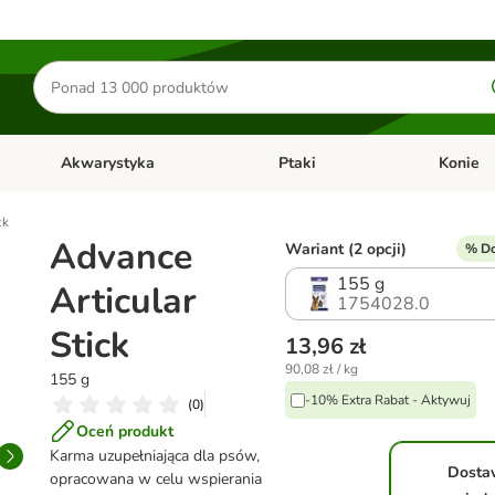
Szukaj
produktów
Akwarystyka
Ptaki
Konie
y
Otwórz menu kategorii: Małe zwierzęta
Otwórz menu kategorii: Akwaryst
Otwórz men
ck
Advance
Wariant (2 opcji)
% Do
155 g
Articular
1754028.0
Stick
13,96 zł
90,08 zł / kg
155 g
-10% Extra Rabat - Aktywuj
(
0
)
Oceń produkt
Karma uzupełniająca dla psów,
Dosta
opracowana w celu wspierania