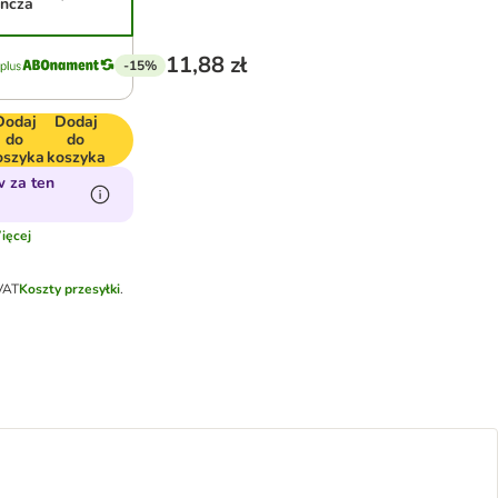
yncza
11,88 zł
-15%
Dodaj
Dodaj
do
do
oszyka
koszyka
 za ten
ięcej
VAT
Koszty przesyłki
.