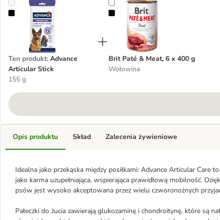
Advance Articular Stick
Brit Paté & Meat, 6 x 400 g
Ten produkt
:
Advance
Brit Paté & Meat, 6 x 400 g
Articular Stick
Wołowina
155 g
Opis produktu
Skład
Zalecenia żywieniowe
Idealna jako przekąska między posiłkami: Advance Articular Care t
jako karma uzupełniająca, wspierająca prawidłową mobilność. Dzię
psów jest wysoko akceptowana przez wielu czworonożnych przyjac
Pałeczki do żucia zawierają glukozaminę i chondroitynę, które są na