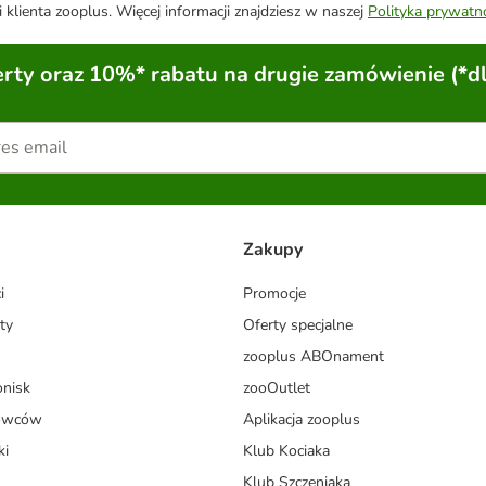
 klienta zooplus. Więcej informacji znajdziesz w naszej
Polityka prywatn
ty oraz 10%* rabatu na drugie zamówienie (*d
Zakupy
i
Promocje
ty
Oferty specjalne
zooplus ABOnament
onisk
zooOutlet
dowców
Aplikacja zooplus
ki
Klub Kociaka
Klub Szczeniaka