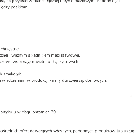
ła, na przykład w tkance łącznej i płynie maziowym. Podobnie jak
iędzy posiłkami.
 chrzęstnej.
cznej i ważnym składnikiem mazi stawowej.
czowe wspierające wiele funkcji życiowych.
b smakołyk.
oświadczeniem w produkcji karmy dla zwierząt domowych.
artykułu w ciągu ostatnich 30
średnich ofert dotyczących własnych, podobnych produktów lub usług. 