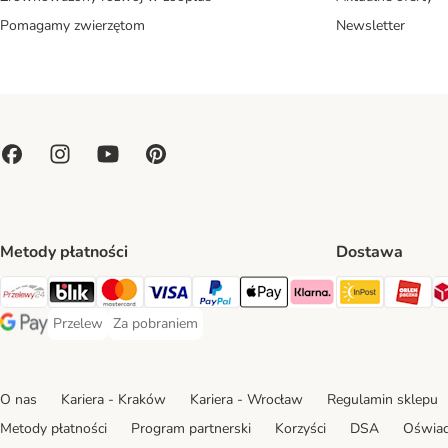
Pomagamy zwierzętom
Newsletter
Metody płatności
Dostawa
Paczkoma
OR
Przelewy24 Payment Method
Blik Payment Method
MasterCard Payment Method
Visa Payment Method
PayPal Payment Method
Apple Pay Payment Method
Klarna Payment Method
Przelew
Za pobraniem
Przelew Payment Method
Za pobraniem Payment Method
Google Pay Payment Method
O nas
Kariera - Kraków
Kariera - Wrocław
Regulamin sklepu
Metody płatności
Program partnerski
Korzyści
DSA
Oświad