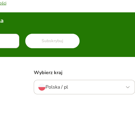
ości
la
Subskrybuj
Wybierz kraj
Polska / pl