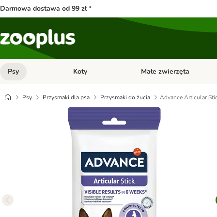
Darmowa dostawa od 99 zł *
Psy
Koty
Małe zwierzęta
Otwórz menu kategorii: Psy
Otwórz menu kategorii: Kot
Psy
Przysmaki dla psa
Przysmaki do żucia
Advance Articular Sti