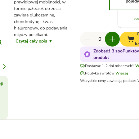
pojed
prawidłowej mobilności, w
formie pałeczek do żucia,
zawiera glukozaminę,
chondroitynę i kwas
hialuronowy, do podawania
między posiłkami.
Czytaj cały opis ▼
k
Zdobądź 3 zooPunktów
produkt
Dostawa: 1-2 dni roboczych*.
W
Polityka zwrotów
Więcej
Wszystkie ceny zawierają podatek 
ji