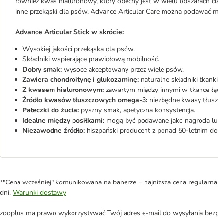
również kwas hialuronowy, który obecny jest w wielu obszarach cia
inne przekąski dla psów, Advance Articular Care można podawać m
Advance Articular Stick w skrócie:
Wysokiej jakości przekąska dla psów.
Składniki wspierające prawidłową mobilność.
Dobry smak:
wysoce akceptowany przez wiele psów.
Zawiera chondroitynę i glukozaminę:
naturalne składniki tkanki
Z kwasem hialuronowym:
zawartym między innymi w tkance łą
Źródło kwasów tłuszczowych omega-3:
niezbędne kwasy tłusz
Pałeczki do żucia:
pyszny smak, apetyczna konsystencja.
Idealne między posiłkami:
mogą być podawane jako nagroda lu
Niezawodne źródło:
hiszpański producent z ponad 50-letnim d
*"Cena wcześniej" komunikowana na banerze = najniższa cena regularna 
dni.
Warunki dostawy
zooplus ma prawo wykorzystywać Twój adres e-mail do wysyłania bezpo