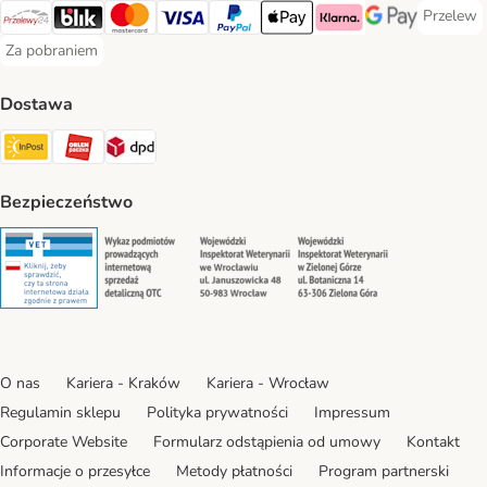
Przelew
Przelew 
Przelewy24 Payment Method
Blik Payment Method
MasterCard Payment Method
Visa Payment Method
PayPal Payment Method
Apple Pay Payment Method
Klarna Payment Method
Google Pay Paym
Za pobraniem
Za pobraniem Payment Method
Dostawa
Paczkomat® Shipping Method
ORLEN Paczka Shipping Method
DPD Shipping Method
Bezpieczeństwo
Security
Security
Security
Security
O nas
Kariera - Kraków
Kariera - Wrocław
Regulamin sklepu
Polityka prywatności
Impressum
Corporate Website
Formularz odstąpienia od umowy
Kontakt
Informacje o przesyłce
Metody płatności
Program partnerski