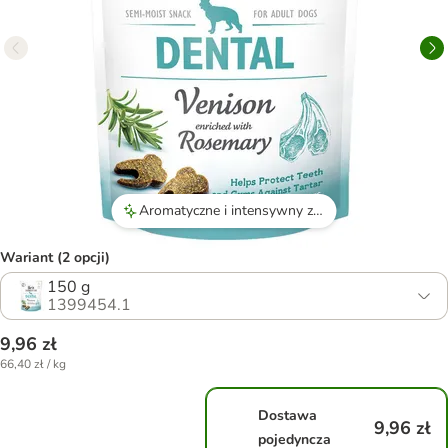
Aromatyczne i intensywny zapach rozmarynu, który przyciąga psy i poprawia ich oddech.
Wariant (2 opcji)
150 g
1399454.1
9,96 zł
66,40 zł / kg
Dostawa
9,96 zł
pojedyncza